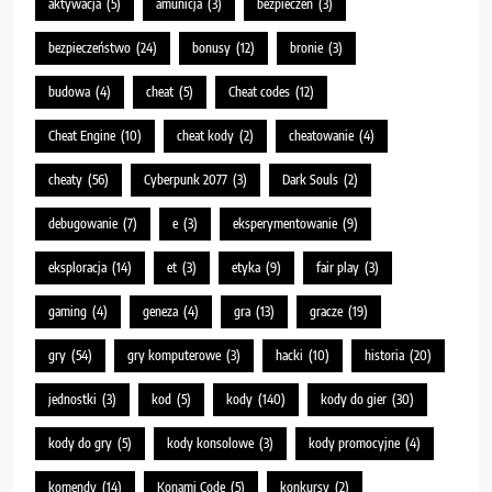
aktywacja
(5)
amunicja
(3)
bezpieczeń
(3)
bezpieczeństwo
(24)
bonusy
(12)
bronie
(3)
budowa
(4)
cheat
(5)
Cheat codes
(12)
Cheat Engine
(10)
cheat kody
(2)
cheatowanie
(4)
cheaty
(56)
Cyberpunk 2077
(3)
Dark Souls
(2)
debugowanie
(7)
e
(3)
eksperymentowanie
(9)
eksploracja
(14)
et
(3)
etyka
(9)
fair play
(3)
gaming
(4)
geneza
(4)
gra
(13)
gracze
(19)
gry
(54)
gry komputerowe
(3)
hacki
(10)
historia
(20)
jednostki
(3)
kod
(5)
kody
(140)
kody do gier
(30)
kody do gry
(5)
kody konsolowe
(3)
kody promocyjne
(4)
komendy
(14)
Konami Code
(5)
konkursy
(2)