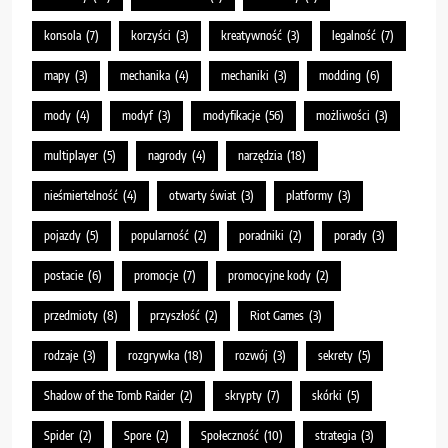
konsola
(7)
korzyści
(3)
kreatywność
(3)
legalność
(7)
mapy
(3)
mechanika
(4)
mechaniki
(3)
modding
(6)
mody
(4)
modyf
(3)
modyfikacje
(56)
możliwości
(3)
multiplayer
(5)
nagrody
(4)
narzędzia
(18)
nieśmiertelność
(4)
otwarty świat
(3)
platformy
(3)
pojazdy
(5)
popularność
(2)
poradniki
(2)
porady
(3)
postacie
(6)
promocje
(7)
promocyjne kody
(2)
przedmioty
(8)
przyszłość
(2)
Riot Games
(3)
rodzaje
(3)
rozgrywka
(18)
rozwój
(3)
sekrety
(5)
Shadow of the Tomb Raider
(2)
skrypty
(7)
skórki
(5)
Spider
(2)
Spore
(2)
Społeczność
(10)
strategia
(3)