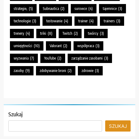
strategie,
(5)
Subnautica
(2)
surowce
(4)
tajemnice
(3)
technologie
(3)
testowanie
(4)
trainer
(4)
trainers
(3)
trenery
(4)
triki
(8)
Twitch
(2)
twórcy
(3)
umiejętności
(10)
Valorant
(2)
współpraca
(3)
wyzwania
(7)
YouTube
(2)
zarządzanie zasobami
(3)
zasoby
(9)
zdobywanie broni
(2)
zdrowie
(3)
Szukaj
SZUKAJ