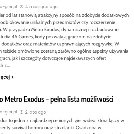
-gier.pl
4 miesiące ago
ier od lat stanowią atrakcyjny sposób na zdobycie dodatkowych
odblokowanie unikalnych przedmiotów czy rozszerzenie
i. W przypadku Metro Exodus, dynamicznej i rozbudowanej
 studia 4A Games, kody pozwalają graczom na zdobycie
 dodatków oraz materiałów usprawniających rozgrywkę. W
 tekście omówione zostaną zarówno ogólne aspekty używania
rach, jak i szczegóły dotyczące najciekawszych ofert
ch z…
ięcej
o Metro Exodus – pełna lista możliwości
-gier.pl
2 lata ago
us to jedna z najbardziej cenionych gier wideo, która łączy w
menty survival horroru oraz strzelanki. Osadzona w