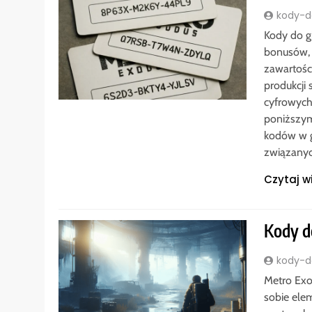
kody-do
Kody do g
bonusów, 
zawartośc
produkcji
cyfrowych
poniższym
kodów w g
związany
Czytaj w
Kody d
kody-do
Metro Exod
sobie ele