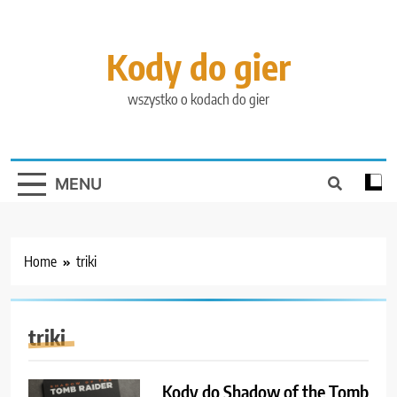
Skip
to
content
Kody do gier
wszystko o kodach do gier
MENU
Home
triki
triki
Kody do Shadow of the Tomb