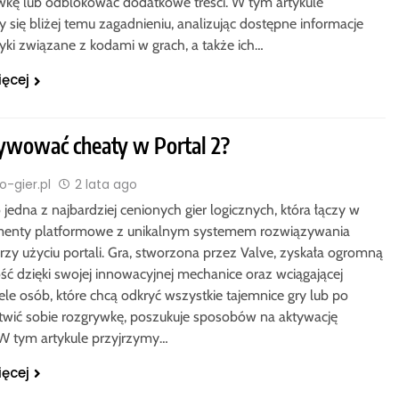
wkę lub odblokować dodatkowe treści. W tym artykule
 się bliżej temu zagadnieniu, analizując dostępne informacje
tyki związane z kodami w grach, a także ich…
ięcej
tywować cheaty w Portal 2?
-gier.pl
2 lata ago
o jedna z najbardziej cenionych gier logicznych, która łączy w
menty platformowe z unikalnym systemem rozwiązywania
rzy użyciu portali. Gra, stworzona przez Valve, zyskała ogromną
ść dzięki swojej innowacyjnej mechanice oraz wciągającej
ele osób, które chcą odkryć wszystkie tajemnice gry lub po
atwić sobie rozgrywkę, poszukuje sposobów na aktywację
W tym artykule przyjrzymy…
ięcej