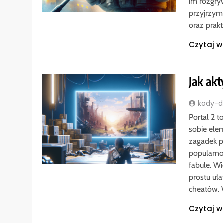
im rozgry
przyjrzymy
oraz prak
Czytaj w
Jak ak
kody-do
Portal 2 t
sobie ele
zagadek p
popularno
fabule. Wi
prostu uł
cheatów. 
Czytaj w