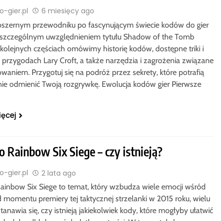
-gier.pl
6 miesięcy ago
bszernym przewodniku po fascynującym świecie kodów do gier
 szczególnym uwzględnieniem tytułu Shadow of the Tomb
 kolejnych częściach omówimy historię kodów, dostępne triki i
w przygodach Lary Croft, a także narzędzia i zagrożenia związane
owaniem. Przygotuj się na podróż przez sekrety, które potrafią
nie odmienić Twoją rozgrywkę. Ewolucja kodów gier Pierwsze
ięcej
 Rainbow Six Siege – czy istnieją?
-gier.pl
2 lata ago
ainbow Six Siege to temat, który wzbudza wiele emocji wśród
d momentu premiery tej taktycznej strzelanki w 2015 roku, wielu
anawia się, czy istnieją jakiekolwiek kody, które mogłyby ułatwić