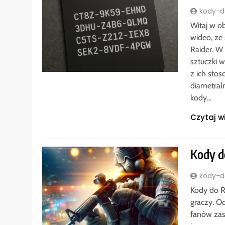
kody-do
Witaj w o
wideo, ze
Raider. W
sztuczki 
z ich stos
diametral
kody…
Czytaj w
Kody do
kody-do
Kody do R
graczy. O
fanów zast