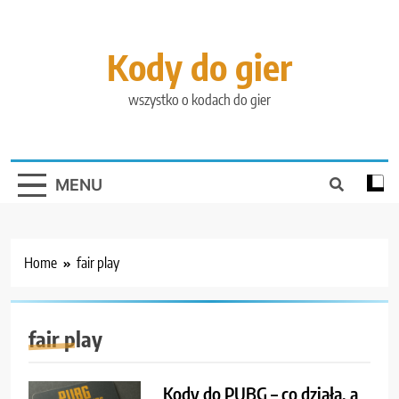
Skip
to
content
Kody do gier
wszystko o kodach do gier
MENU
Home
fair play
fair play
Kody do PUBG – co działa, a