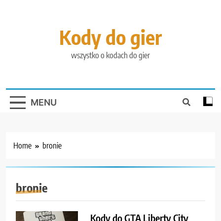
Skip
to
content
Kody do gier
wszystko o kodach do gier
MENU
Home
bronie
bronie
Kody do GTA Liberty City