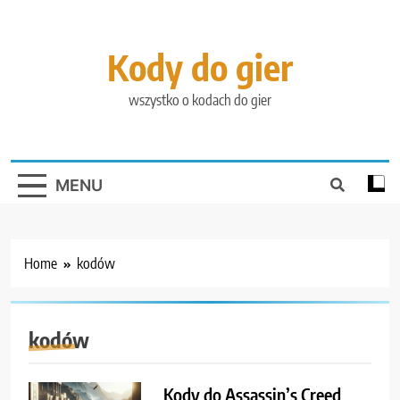
Skip
to
content
Kody do gier
wszystko o kodach do gier
MENU
Home
kodów
kodów
Kody do Assassin’s Creed