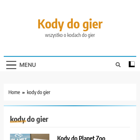
Skip
to
content
Kody do gier
wszystko o kodach do gier
MENU
Home
kody do gier
kody do gier
Kody do Planet Zoo