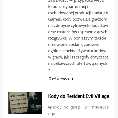
zawartości. W przypadku Metro
Exodus, dynamicznej i
rozbudowanej produkcji studia 4A
Games, kody pozwalają graczom
na zdobycie cyfrowych dodatków
oraz materiałów usprawniających
rozgrywkę. W poniższym tekście
omówione zostaną zarówno
ogólne aspekty używania kodów
w grach, jak i szczegóły dotyczące
najciekawszych ofert związanych
z…
Czytaj więcej
Kody do Resident Evil Village
kody-do-gier.pl
4 miesiące
ago