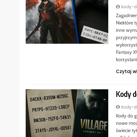
kody-do
Zagadnien
Niektóre 
inne wyma
przyjrzym
wykorzyst
Fantasy X
korzystan
Czytaj w
Kody do
kody-do
Kody do g
nowe możl
świecie ty