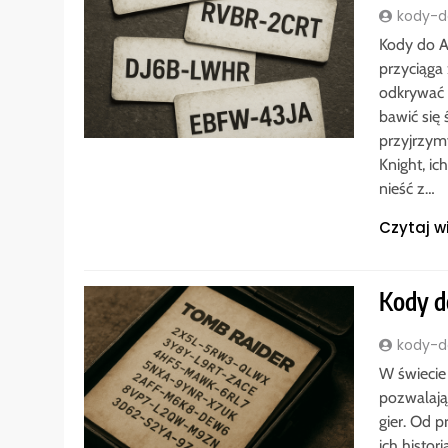
kody-do
Kody do A
przyciąga
odkrywać 
bawić się
przyjrzymy
Knight, i
nieść z…
Czytaj w
Kody d
kody-do
W świecie
pozwalają
gier. Od 
ich histor