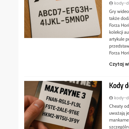
kody-do
Gry wideo 
także dod
Forza Hor
kolekcji a
artykule p
przedstaw
Forza Hor
Czytaj w
Kody d
kody-do
Cheaty od
uważają j
mankament
szczególn