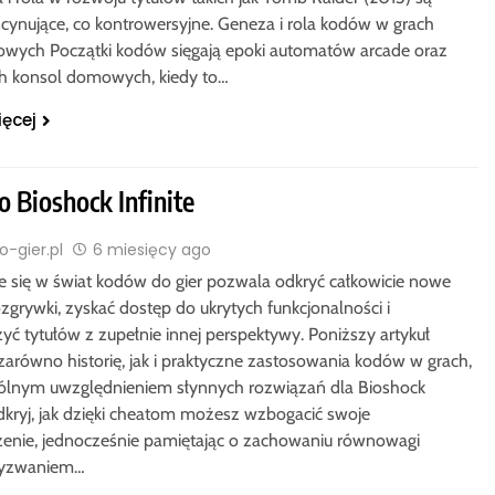
scynujące, co kontrowersyjne. Geneza i rola kodów w grach
wych Początki kodów sięgają epoki automatów arcade oraz
h konsol domowych, kiedy to…
ięcej
 Bioshock Infinite
-gier.pl
6 miesięcy ago
e się w świat kodów do gier pozwala odkryć całkowicie nowe
zgrywki, zyskać dostęp do ukrytych funkcjonalności i
yć tytułów z zupełnie innej perspektywy. Poniższy artykuł
 zarówno historię, jak i praktyczne zastosowania kodów w grach,
ólnym uwzględnieniem słynnych rozwiązań dla Bioshock
Odkryj, jak dzięki cheatom możesz wzbogacić swoje
enie, jednocześnie pamiętając o zachowaniu równowagi
wyzwaniem…