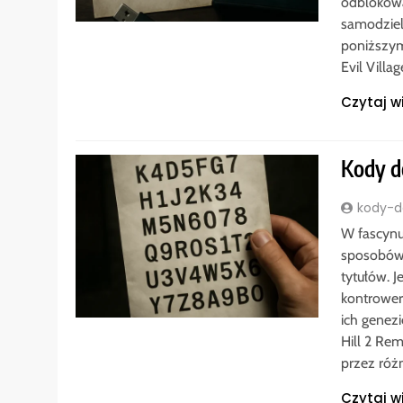
odblokowa
samodziel
poniższym
Evil Vill
Czytaj w
Kody d
kody-do
W fascynu
sposobów
tytułów. J
kontrower
ich genezi
Hill 2 Re
przez róż
Czytaj w