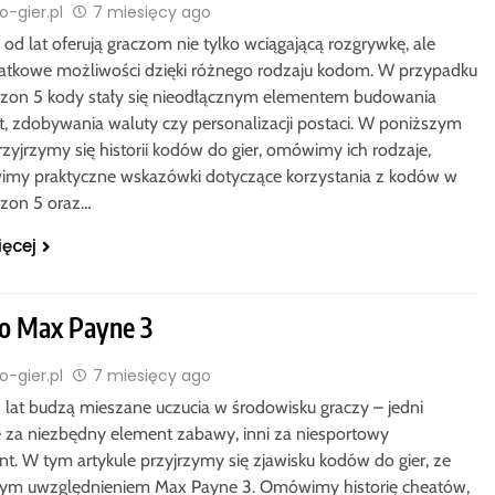
-gier.pl
7 miesięcy ago
od lat oferują graczom nie tylko wciągającą rozgrywkę, ale
atkowe możliwości dzięki różnego rodzaju kodom. W przypadku
izon 5 kody stały się nieodłącznym elementem budowania
ut, zdobywania waluty czy personalizacji postaci. W poniższym
rzyjrzymy się historii kodów do gier, omówimy ich rodzaje,
imy praktyczne wskazówki dotyczące korzystania z kodów w
izon 5 oraz…
ięcej
o Max Payne 3
-gier.pl
7 miesięcy ago
 lat budzą mieszane uczucia w środowisku graczy – jedni
e za niezbędny element zabawy, inni za niesportowy
. W tym artykule przyjrzymy się zjawisku kodów do gier, ze
ym uwzględnieniem Max Payne 3. Omówimy historię cheatów,