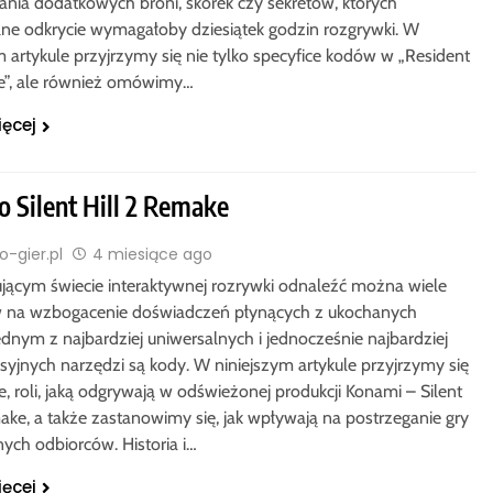
nia dodatkowych broni, skórek czy sekretów, których
ne odkrycie wymagałoby dziesiątek godzin rozgrywki. W
 artykule przyjrzymy się nie tylko specyfice kodów w „Resident
age”, ale również omówimy…
ięcej
o Silent Hill 2 Remake
-gier.pl
4 miesiące ago
jącym świecie interaktywnej rozrywki odnaleźć można wiele
 na wzbogacenie doświadczeń płynących z ukochanych
ednym z najbardziej uniwersalnych i jednocześnie najbardziej
syjnych narzędzi są kody. W niniejszym artykule przyjrzymy się
e, roli, jaką odgrywają w odświeżonej produkcji Konami – Silent
make, a także zastanowimy się, jak wpływają na postrzeganie gry
nych odbiorców. Historia i…
ięcej