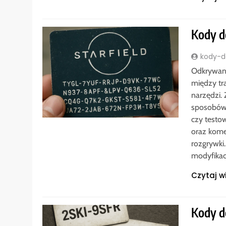
Kody do
kody-do
Odkrywani
między tr
narzędzi. 
sposobów
czy testow
oraz kome
rozgrywki
modyfikac
Czytaj w
Kody d