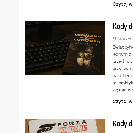
Czytaj w
Kody d
kody-do
Świat cyf
jednym z 
przed uży
przyjrzym
naciskiem
tej prakt
się nad 
Czytaj w
Kody d