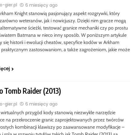
-gier.pl
6 miesięcy ago
rkham Knight stanowią pasjonujący aspekt rozgrywki, który
 zarówno weteranów, jak i nowicjuszy. Dzięki nim gracze mogą
alternatywne ścieżki, testować granice mechaniki czy po prostu
 światem Batmana w nieco inny sposób. W poniższym artykule
 się historii i ewolucji cheatów, specyfice kodów w Arkham
ch praktycznym zastosowaniom, a także zagrożeniom, jakie może
ięcej
o Tomb Raider (2013)
-gier.pl
6 miesięcy ago
 wirtualnych przygód kody stanowią niezwykłe narzędzie
ce na przekroczenie granic zaprojektowanych przez twórców
prostych kombinacji klawiszy po zaawansowane modyfikacje –
ia i rola w rozwoju tytułów takich jak Tomb Raider (2013) są