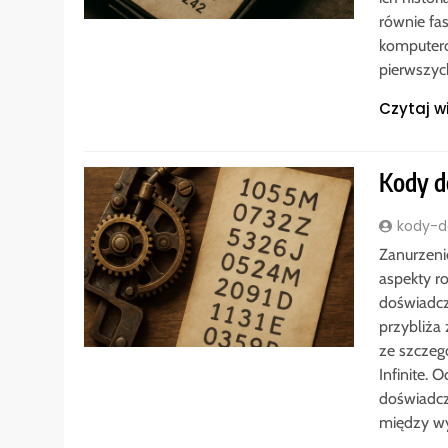
równie fa
komputero
pierwszyc
Czytaj w
Kody do
kody-do
Zanurzeni
aspekty ro
doświadcz
przybliża
ze szczeg
Infinite. 
doświadcz
między 