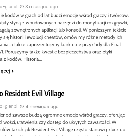
-gier.pl
3 miesiące ago
ie kodów w grach od lat budzi emocje wśród graczy i twórców.
tytuły słyną z wbudowanych narzędzi do modyfikacji rozgrywki,
gają zewnętrznych aplikacji lub konsoli. W poniższym tekście
y się historii i ewolucji cheatów, omówimy różne metody ich
ania, a także zaprezentujemy konkretne przykłady dla Final
VI. Poruszymy także kwestie bezpieczeństwa oraz etyki
ia z kodów. Historia…
ięcej
 Resident Evil Village
-gier.pl
4 miesiące ago
ier od zawsze budzą ogromne emocje wśród graczy, oferując
iwości, ułatwienia czy dostęp do ukrytych zawartości. W
tułów takich jak Resident Evil Village często stanowią klucz do