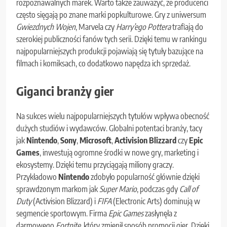
rozpoznawalnych marek. Warto także zauważyć, że producenci
często sięgają po znane marki popkulturowe. Gry z uniwersum
Gwiezdnych Wojen
, Marvela czy
Harry’ego Pottera
trafiają do
szerokiej publiczności fanów tych serii. Dzięki temu w rankingu
najpopularniejszych produkcji pojawiają się tytuły bazujące na
filmach i komiksach, co dodatkowo napędza ich sprzedaż.
Giganci branży gier
Na sukces wielu najpopularniejszych tytułów wpływa obecność
dużych studiów i wydawców. Globalni potentaci branży, tacy
jak
Nintendo
,
Sony
,
Microsoft
,
Activision Blizzard
czy
Epic
Games
, inwestują ogromne środki w nowe gry, marketing i
ekosystemy. Dzięki temu przyciągają miliony graczy.
Przykładowo
Nintendo
zdobyło popularność głównie dzięki
sprawdzonym markom jak
Super Mario
, podczas gdy
Call of
Duty
(Activision Blizzard) i
FIFA
(Electronic Arts) dominują w
segmencie sportowym. Firma
Epic Games
zasłynęła z
darmowego
Fortnite
, który zmienił sposób promocji gier. Dzięki