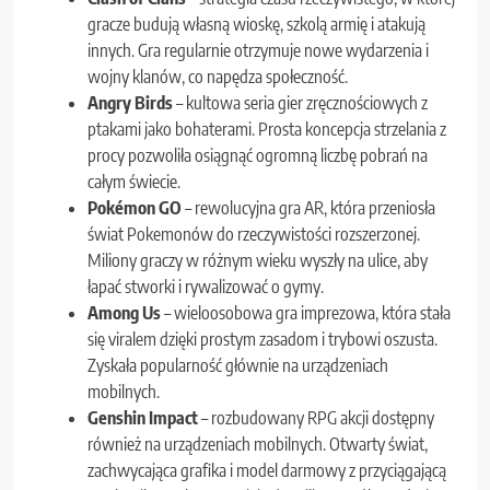
gracze budują własną wioskę, szkolą armię i atakują
innych. Gra regularnie otrzymuje nowe wydarzenia i
wojny klanów, co napędza społeczność.
Angry Birds
– kultowa seria gier zręcznościowych z
ptakami jako bohaterami. Prosta koncepcja strzelania z
procy pozwoliła osiągnąć ogromną liczbę pobrań na
całym świecie.
Pokémon GO
– rewolucyjna gra AR, która przeniosła
świat Pokemonów do rzeczywistości rozszerzonej.
Miliony graczy w różnym wieku wyszły na ulice, aby
łapać stworki i rywalizować o gymy.
Among Us
– wieloosobowa gra imprezowa, która stała
się viralem dzięki prostym zasadom i trybowi oszusta.
Zyskała popularność głównie na urządzeniach
mobilnych.
Genshin Impact
– rozbudowany RPG akcji dostępny
również na urządzeniach mobilnych. Otwarty świat,
zachwycająca grafika i model darmowy z przyciągającą