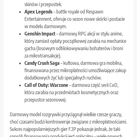
skinów i przepustek.
Apex Legends
– battle royale od Respawn
Entertainment, oferuje co sezon nowe skórki i postacie
w modelu darmowym.
Genshin Impact
– darmowy RPG akcji w stylu anime,
który zamiast opłaty początkowej zarabia na mechanice
gacha (losowym odblokowywaniu bohaterów i broni
za mikrotransakcje).
Candy Crush Saga
– kultowa, darmowa gra mobilna,
finansowana przez mikropłatności umożliwiające zakup
dodatkowych żyć lub specjalnych ruchów.
Call of Duty: Warzone
– darmowa część serii CoD,
która zarabia na przedmiotach kosmetycznych oraz
przepustce sezonowej.
Darmowy model rozgrywki przyciągnął wielkie rzesze graczy,
choć czasami budzi kontrowersje związane z mikropłatnościami.
Sukces najpopularniejszych gier F2P pokazuje jednak, że taki
sposób finansowania produkcji jest opłacalny – wiele nowych