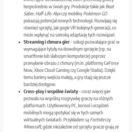
bezpośrednio w świat gry. Produkcje takie jak
Beat
Saber
,
Half-Life: Alyx
czy mobilny
Pokémon GO
pokazują potencjał nowych technologii. Rozwijają się
również sprzęty, jak gogle VR kolejnych generacji, co
może wpłynąć na szeroką adaptację tych rozwiązań.
Streaming i chmura gier
– usługi pozwalające grać w
wymagające tytuły na dowolnym sprzęcie (np. na
smartfonie lub słabszym komputerze) poprzez
przesyłanie obrazu z chmury (m.in. platformy GeForce
Now, Xbox Cloud Gaming czy Google Stadia). Dzięki
temu bariery wejścia maleją, a gry stają się jeszcze
bardziej dostępne.
Cross-play i wspólne światy
– coraz więcej gier
pozwala na wspólną rozgrywkę graczy na różnych
platformach. Użytkownicy PC, konsol i urządzeń
mobilnych mogą spotykać się w tych samych
wirtualnych światach. Przykładem są
Fortnite
czy
Minecraft
, gdzie niezależnie od sprzętu gracze grają ze