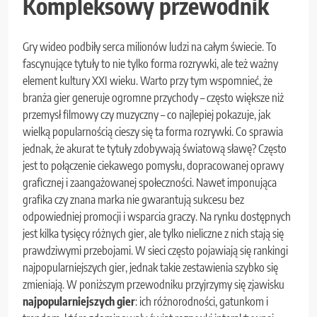
Kompleksowy przewodnik
Gry wideo podbiły serca milionów ludzi na całym świecie. To
fascynujące tytuły to nie tylko forma rozrywki, ale też ważny
element kultury XXI wieku. Warto przy tym wspomnieć, że
branża gier generuje ogromne przychody – często większe niż
przemysł filmowy czy muzyczny – co najlepiej pokazuje, jak
wielką popularnością cieszy się ta forma rozrywki. Co sprawia
jednak, że akurat te tytuły zdobywają światową sławę? Często
jest to połączenie ciekawego pomysłu, dopracowanej oprawy
graficznej i zaangażowanej społeczności. Nawet imponująca
grafika czy znana marka nie gwarantują sukcesu bez
odpowiedniej promocji i wsparcia graczy. Na rynku dostępnych
jest kilka tysięcy różnych gier, ale tylko nieliczne z nich stają się
prawdziwymi przebojami. W sieci często pojawiają się rankingi
najpopularniejszych gier, jednak takie zestawienia szybko się
zmieniają. W poniższym przewodniku przyjrzymy się zjawisku
najpopularniejszych gier
: ich różnorodności, gatunkom i