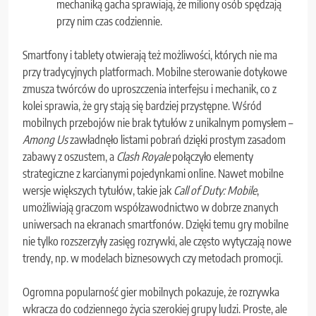
mechaniką gacha sprawiają, że miliony osób spędzają
przy nim czas codziennie.
Smartfony i tablety otwierają też możliwości, których nie ma
przy tradycyjnych platformach. Mobilne sterowanie dotykowe
zmusza twórców do uproszczenia interfejsu i mechanik, co z
kolei sprawia, że gry stają się bardziej przystępne. Wśród
mobilnych przebojów nie brak tytułów z unikalnym pomysłem –
Among Us
zawładnęło listami pobrań dzięki prostym zasadom
zabawy z oszustem, a
Clash Royale
połączyło elementy
strategiczne z karcianymi pojedynkami online. Nawet mobilne
wersje większych tytułów, takie jak
Call of Duty: Mobile
,
umożliwiają graczom współzawodnictwo w dobrze znanych
uniwersach na ekranach smartfonów. Dzięki temu gry mobilne
nie tylko rozszerzyły zasięg rozrywki, ale często wytyczają nowe
trendy, np. w modelach biznesowych czy metodach promocji.
Ogromna popularność gier mobilnych pokazuje, że rozrywka
wkracza do codziennego życia szerokiej grupy ludzi. Proste, ale