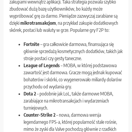
zakupami wewnątrz aplikacji. Taka strategia pozwala szybko
zbudować dużą bazę użytkowników, bo każdy może
wypróbować grę za darmo. Pieniądze zazwyczaj zarabiane są
dzięki
mikrotransakcjom
, na przykład zakupie dodatkowych
skórek, postaci lub waluty w grze. Popularne gry F2P to:
Fortnite
– gra całkowicie darmowa, finansująca się
głównie sprzedażą kosmetycznych dodatków, takich jak
stroje postaci czy gesty taneczne.
League of Legends
– MOBA, w której podstawowa
zawartość jest darmowa. Gracze mogą jednak kupować
bohaterów i skórki, co wygenerowało miliardy dolarów
przychodu od wydania gry.
Dota 2
– podobnie jak LoL, także darmowe MOBA,
zarabiające na mikrotransakcjach i wydarzeniach
turniejowych.
Counter-Strike 2
– nowa, darmowa wersja
legendarnego FPS-a, której popularność stale rośnie,
mimo że zyski dla Valve pochodzą głównie z rzadkich