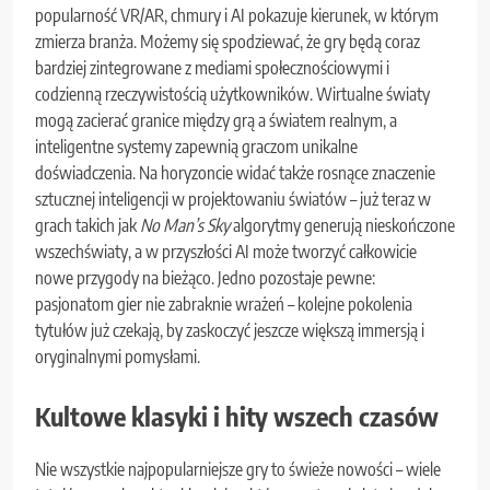
popularność VR/AR, chmury i AI pokazuje kierunek, w którym
zmierza branża. Możemy się spodziewać, że gry będą coraz
bardziej zintegrowane z mediami społecznościowymi i
codzienną rzeczywistością użytkowników. Wirtualne światy
mogą zacierać granice między grą a światem realnym, a
inteligentne systemy zapewnią graczom unikalne
doświadczenia. Na horyzoncie widać także rosnące znaczenie
sztucznej inteligencji w projektowaniu światów – już teraz w
grach takich jak
No Man’s Sky
algorytmy generują nieskończone
wszechświaty, a w przyszłości AI może tworzyć całkowicie
nowe przygody na bieżąco. Jedno pozostaje pewne:
pasjonatom gier nie zabraknie wrażeń – kolejne pokolenia
tytułów już czekają, by zaskoczyć jeszcze większą immersją i
oryginalnymi pomysłami.
Kultowe klasyki i hity wszech czasów
Nie wszystkie najpopularniejsze gry to świeże nowości – wiele