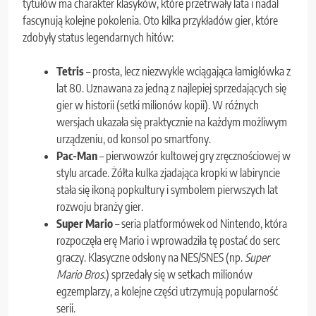
tytułów ma charakter klasyków, które przetrwały lata i nadal
fascynują kolejne pokolenia. Oto kilka przykładów gier, które
zdobyły status legendarnych hitów:
Tetris
– prosta, lecz niezwykle wciągająca łamigłówka z
lat 80. Uznawana za jedną z najlepiej sprzedających się
gier w historii (setki milionów kopii). W różnych
wersjach ukazała się praktycznie na każdym możliwym
urządzeniu, od konsol po smartfony.
Pac-Man
– pierwowzór kultowej gry zręcznościowej w
stylu arcade. Żółta kulka zjadająca kropki w labiryncie
stała się ikoną popkultury i symbolem pierwszych lat
rozwoju branży gier.
Super Mario
– seria platformówek od Nintendo, która
rozpoczęła erę Mario i wprowadziła tę postać do serc
graczy. Klasyczne odsłony na NES/SNES (np.
Super
Mario Bros.
) sprzedały się w setkach milionów
egzemplarzy, a kolejne części utrzymują popularność
serii.