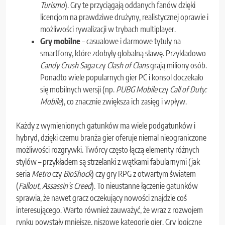
Turismo
). Gry te przyciągają oddanych fanów dzięki
licencjom na prawdziwe drużyny, realistycznej oprawie i
możliwości rywalizacji w trybach multiplayer.
Gry mobilne
– casualowe i darmowe tytuły na
smartfony, które zdobyły globalną sławę. Przykładowo
Candy Crush Saga
czy
Clash of Clans
grają miliony osób.
Ponadto wiele popularnych gier PC i konsol doczekało
się mobilnych wersji (np.
PUBG Mobile
czy
Call of Duty:
Mobile
), co znacznie zwiększa ich zasięg i wpływ.
Każdy z wymienionych gatunków ma wiele podgatunków i
hybryd, dzięki czemu branża gier oferuje niemal nieograniczone
możliwości rozgrywki. Twórcy często łączą elementy różnych
stylów – przykładem są strzelanki z wątkami fabularnymi (jak
seria
Metro
czy
BioShock
) czy gry RPG z otwartym światem
(
Fallout
,
Assassin’s Creed
). To nieustanne łączenie gatunków
sprawia, że nawet gracz oczekujący nowości znajdzie coś
interesującego. Warto również zauważyć, że wraz z rozwojem
rynku powstały mniejsze, niszowe kategorie gier. Gry logiczne