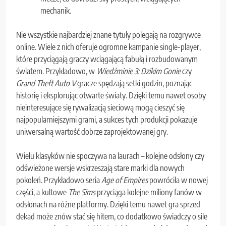
mechanik.
Nie wszystkie najbardziej znane tytuły polegają na rozgrywce
online. Wiele z nich oferuje ogromne kampanie single-player,
które przyciągają graczy wciągającą fabułą i rozbudowanym
światem. Przykładowo, w
Wiedźminie 3: Dzikim Gonie
czy
Grand Theft Auto V
gracze spędzają setki godzin, poznając
historię i eksplorując otwarte światy. Dzięki temu nawet osoby
nieinteresujące się rywalizacją sieciową mogą cieszyć się
najpopularniejszymi grami, a sukces tych produkcji pokazuje
uniwersalną wartość dobrze zaprojektowanej gry.
Wielu klasyków nie spoczywa na laurach – kolejne odsłony czy
odświeżone wersje wskrzeszają stare marki dla nowych
pokoleń. Przykładowo seria
Age of Empires
powróciła w nowej
części, a kultowe
The Sims
przyciąga kolejne miliony fanów w
odsłonach na różne platformy. Dzięki temu nawet gra sprzed
dekad może znów stać się hitem, co dodatkowo świadczy o sile