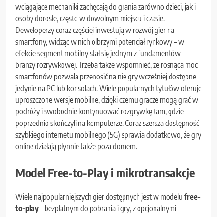
wciągające mechaniki zachęcają do grania zarówno dzieci, jak i
osoby dorosłe, często w dowolnym miejscu i czasie.
Deweloperzy coraz częściej inwestują w rozwój gier na
smartfony, widząc w nich olbrzymi potencjał rynkowy – w
efekcie segment mobilny stał się jednym z fundamentów
branży rozrywkowej. Trzeba także wspomnieć, że rosnąca moc
smartfonów pozwala przenosić na nie gry wcześniej dostępne
jedynie na PC lub konsolach. Wiele popularnych tytułów oferuje
uproszczone wersje mobilne, dzięki czemu gracze mogą grać w
podróży i swobodnie kontynuować rozgrywkę tam, gdzie
poprzednio skończyli na komputerze. Coraz szersza dostępność
szybkiego internetu mobilnego (5G) sprawia dodatkowo, że gry
online działają płynnie także poza domem.
Model Free-to-Play i mikrotransakcje
Wiele najpopularniejszych gier dostępnych jest w modelu
free-
to-play
– bezpłatnym do pobrania i gry, z opcjonalnymi