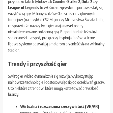
przypadku takich tytułów jak
Counter-Strike 2
,
Dota 2
czy
League of Legends
to właśnie rozgrywki e-sportowe stały się
wizytówką gry. Miliony widzów śledzą relacje z głównych
turniejów (na przykład CS2 Major czy Mistrzostwa Świata LoL),
co sprawia, że nazwy tych gier znają nawet osoby
niezainteresowane codzienną grą. E-sport buduje też więzi
społeczności – zespoły pro graczy inspirują fanów, a liczne
ligowe systemy pozwalają amatorom przenieść się na wirtualny
stadion.
Trendy i przyszłość gier
Świat gier wideo dynamicznie się rozwija, wykorzystując
najnowsze technologie i dostosowując się do oczekiwań graczy.
Oto niektóre z trendów, które mogą kształtować przyszłość
branży:
Wirtualna i rozszerzona rzeczywistość (VR/AR)
–
immersyjne doświadczenia, które przenoszą graczy