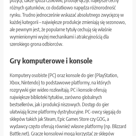
pozycji, także spoza czołówki, próbuje łączyć najlepsze cechy
różnych gatunków, co dodatkowo napędza różnorodność
rynku. Trudno jednocześnie wskazać absolutnego zwycięzcę w
każdej kategorii – największe produkcje zmieniają się sezonowo,
ale pewnym jest, że popularne tytuły cechują się właśnie
wymienionymi wyżej mechanikami i atrakcyjnością dla
szerokiego grona odbiorców.
Gry komputerowe i konsole
Komputery osobiste (PC) oraz konsole do gier (PlayStation,
Xbox, Nintendo) to podstawowe platformy, na których
rozgrywki gier wideo rozkwitają. PC i konsole oferują
największe biblioteki tytułów, zarówno globalnych
bestsellerów, jak i produkcji niszowych. Dostęp do gier
ułatwiają liczne platformy dystrybucyjne. PC-owcy sięgają do
sklepów takich jak Steam, Epic Games Store czy GOG, a
wydawcy często oferują również własne platformy (np. Blizzard
Battle.net). Gracze konsolowi mogą korzystać ze sklepów