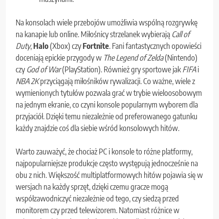
Na konsolach wiele przebojów umożliwia wspólną rozgrywkę
na kanapie lub online. Miłośnicy strzelanek wybierają
Call of
Duty
,
Halo
(Xbox) czy
Fortnite
. Fani fantastycznych opowieści
doceniają epickie przygody w
The Legend of Zelda
(Nintendo)
czy
God of War
(PlayStation). Również gry sportowe jak
FIFA
i
NBA 2K
przyciągają miłośników rywalizacji. Co ważne, wiele z
wymienionych tytułów pozwala grać w trybie wieloosobowym
na jednym ekranie, co czyni konsole popularnym wyborem dla
przyjaciół. Dzięki temu niezależnie od preferowanego gatunku
każdy znajdzie coś dla siebie wśród konsolowych hitów.
Warto zauważyć, że chociaż PC i konsole to różne platformy,
najpopularniejsze produkcje często występują jednocześnie na
obu z nich. Większość multiplatformowych hitów pojawia się w
wersjach na każdy sprzęt, dzięki czemu gracze mogą
współzawodniczyć niezależnie od tego, czy siedzą przed
monitorem czy przed telewizorem. Natomiast różnice w