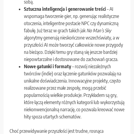
sobą.
Sztuczna inteligencja i generowanie treści
– AI
wspomaga tworzenie gier, np. generując realistyczne
otoczenia, inteligentne postacie NPC czy dynamiczną
fabułę. Już teraz w grach takich jak
No Man’s Sky
algorytmy generują nieskończone wszechświaty, a w
przyszłości AI może tworzyć całkowicie nowe przygody
na bieżąco. Dzięki temu gry staną się jeszcze bardziej
niepowtarzalne i dostosowane do zachowań gracza.
Nowe gatunki i formaty
– rozwój niezależnych
twórców (indie) oraz łączenie gatunków pozwalają na
unikalne doświadczenia. Innowacyjne projekty, często
realizowane przez małe zespoły, mogą przebić
popularnością wielkie produkcje. Przykładem są gry,
które łączą elementy różnych kategorii lub wykorzystują
niekonwencjonalną narrację, co pozwala kreować nowe
hity spoza utartych schematów.
Choć przewidywanie przyszłości jest trudne, rosnąca