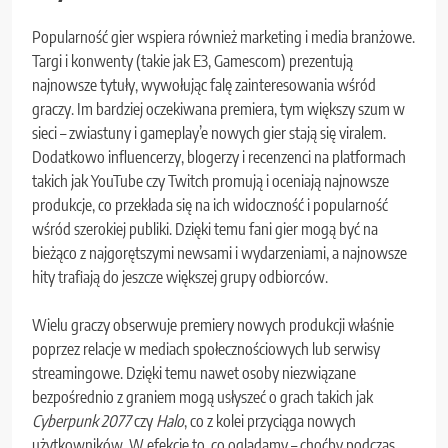
Popularność gier wspiera również marketing i media branżowe.
Targi i konwenty (takie jak E3, Gamescom) prezentują
najnowsze tytuły, wywołując falę zainteresowania wśród
graczy. Im bardziej oczekiwana premiera, tym większy szum w
sieci – zwiastuny i gameplay’e nowych gier stają się viralem.
Dodatkowo influencerzy, blogerzy i recenzenci na platformach
takich jak YouTube czy Twitch promują i oceniają najnowsze
produkcje, co przekłada się na ich widoczność i popularność
wśród szerokiej publiki. Dzięki temu fani gier mogą być na
bieżąco z najgorętszymi newsami i wydarzeniami, a najnowsze
hity trafiają do jeszcze większej grupy odbiorców.
Wielu graczy obserwuje premiery nowych produkcji właśnie
poprzez relacje w mediach społecznościowych lub serwisy
streamingowe. Dzięki temu nawet osoby niezwiązane
bezpośrednio z graniem mogą usłyszeć o grach takich jak
Cyberpunk 2077
czy
Halo
, co z kolei przyciąga nowych
użytkowników. W efekcie to, co oglądamy – choćby podczas