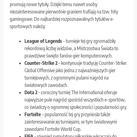
promują nowe tytuły. Dzięki temu nawet osoby
niezainteresowane pierwotnie graniem trafiają na tzw. hity
gamingowe. Do najbardziej rozpoznawalnych tytułów e-
sportowych należą:
League of Legends
– turnieje tej gry zgromadziły
rekordową liczbę widzów, a Mistrzostwa Świata to
prawdziwe święto fanów gier komputerowych.
Counter-Strike 2
– kontynuuje tradycję Counter-Strike:
Global Offensive jako jedna z najważniejszych gier
turniejowych, z ogromnymi pulami nagród na
światowych zawodach.
Dota 2
– coroczny turniej The International oferuje
najwyższe pule nagród spośród wszystkich e-sportów,
co świadczy o ogromnej społeczności i popularności gry.
Fortnite
– popularność tej gry przyniosła także
zainteresowanie jej turniejami, w tym światowymi
zawodami Fortnite World Cup.
FIFA
– również symulatory piłkarskie wkraczają do