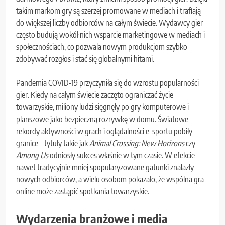
takim markom gry są szerzej promowane w mediach i trafiają
do większej liczby odbiorców na całym świecie. Wydawcy gier
często budują wokół nich wsparcie marketingowe w mediach i
społecznościach, co pozwala nowym produkcjom szybko
zdobywać rozgłos i stać się globalnymi hitami.
Pandemia COVID-19 przyczyniła się do wzrostu popularności
gier. Kiedy na całym świecie zaczęto ograniczać życie
towarzyskie, miliony ludzi sięgnęły po gry komputerowe i
planszowe jako bezpieczną rozrywkę w domu. Światowe
rekordy aktywności w grach i oglądalności e-sportu pobiły
granice – tytuły takie jak
Animal Crossing: New Horizons
czy
Among Us
odniosły sukces właśnie w tym czasie. W efekcie
nawet tradycyjnie mniej spopularyzowane gatunki znalazły
nowych odbiorców, a wielu osobom pokazało, że wspólna gra
online może zastąpić spotkania towarzyskie.
Wydarzenia branżowe i media