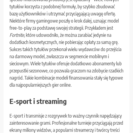
tytułów korzysta z podobnej formuły, by szybko zbudować
bazę użytkowników i utrzymać przyciągającą uwagę ofertę.
Niektóre firmy gamingowe poszły o krok dalej, uznając model
free-to-play za podstawę swojej strategii. Przykładem jest
Fortnite
, które udowodniło, że można zarabiać jedynie na
dodatkach kosmetycznych, nie pobierając opłaty za samą grę.
Sukces takich tytułów przekonał wielu wydawców do przejścia
na darmowy model, zwłaszcza w segmencie mobilnym i
sieciowym. Wiele tytułów oferuje dodatkowo abonamenty lub
przepustki sezonowe, co pozwala graczom na zdobycie rzadkich
nagród. Takie kombinacje modeli finansowania stały się typowe
dla najpopularniejszych gier online.
E-sport i streaming
E-sport i transmisje z rozgrywek to ważny czynnik napędzający
zainteresowanie grami. Profesjonalne turnieje przyciągają przed
ekrany miliony widzów, a popularni streamerzy i twórcy treści