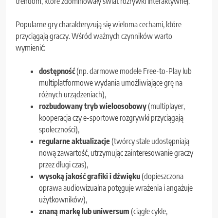
trendom, które zdominowały świat rozrywki interaktywnej.
Popularne gry charakteryzują się wieloma cechami, które
przyciągają graczy. Wśród ważnych czynników warto
wymienić:
dostępność
(np. darmowe modele Free-to-Play lub
multiplatformowe wydania umożliwiające grę na
różnych urządzeniach),
rozbudowany tryb wieloosobowy
(multiplayer,
kooperacja czy e-sportowe rozgrywki przyciągają
społeczności),
regularne aktualizacje
(twórcy stale udostępniają
nową zawartość, utrzymując zainteresowanie graczy
przez długi czas),
wysoką jakość grafiki i dźwięku
(dopieszczona
oprawa audiowizualna potęguje wrażenia i angażuje
użytkowników),
znaną markę lub uniwersum
(ciągłe cykle,