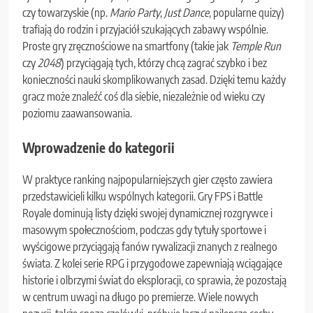
czy towarzyskie (np.
Mario Party
,
Just Dance
, popularne quizy)
trafiają do rodzin i przyjaciół szukających zabawy wspólnie.
Proste gry zręcznościowe na smartfony (takie jak
Temple Run
czy
2048
) przyciągają tych, którzy chcą zagrać szybko i bez
konieczności nauki skomplikowanych zasad. Dzięki temu każdy
gracz może znaleźć coś dla siebie, niezależnie od wieku czy
poziomu zaawansowania.
Wprowadzenie do kategorii
W praktyce ranking najpopularniejszych gier często zawiera
przedstawicieli kilku wspólnych kategorii. Gry FPS i Battle
Royale dominują listy dzięki swojej dynamicznej rozgrywce i
masowym społecznościom, podczas gdy tytuły sportowe i
wyścigowe przyciągają fanów rywalizacji znanych z realnego
świata. Z kolei serie RPG i przygodowe zapewniają wciągające
historie i olbrzymi świat do eksploracji, co sprawia, że pozostają
w centrum uwagi na długo po premierze. Wiele nowych