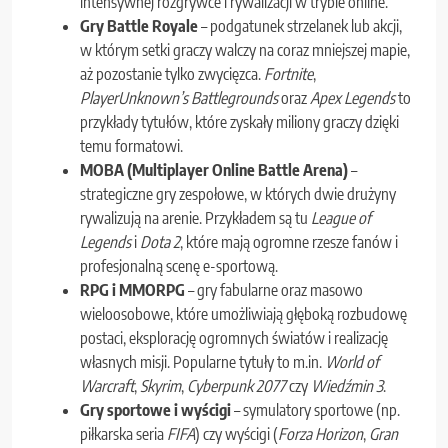
intensywnej rozgrywce i rywalizacji w trybie online.
Gry Battle Royale
– podgatunek strzelanek lub akcji,
w którym setki graczy walczy na coraz mniejszej mapie,
aż pozostanie tylko zwycięzca.
Fortnite
,
PlayerUnknown’s Battlegrounds
oraz
Apex Legends
to
przykłady tytułów, które zyskały miliony graczy dzięki
temu formatowi.
MOBA (Multiplayer Online Battle Arena)
–
strategiczne gry zespołowe, w których dwie drużyny
rywalizują na arenie. Przykładem są tu
League of
Legends
i
Dota 2
, które mają ogromne rzesze fanów i
profesjonalną scenę e-sportową.
RPG i MMORPG
– gry fabularne oraz masowo
wieloosobowe, które umożliwiają głęboką rozbudowę
postaci, eksplorację ogromnych światów i realizację
własnych misji. Popularne tytuły to m.in.
World of
Warcraft
,
Skyrim
,
Cyberpunk 2077
czy
Wiedźmin 3
.
Gry sportowe i wyścigi
– symulatory sportowe (np.
piłkarska seria
FIFA
) czy wyścigi (
Forza Horizon
,
Gran