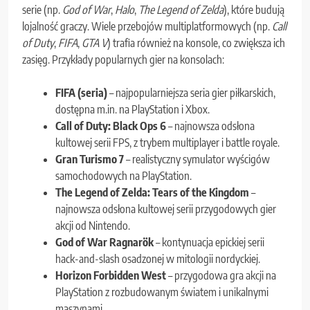
serie (np.
God of War
,
Halo
,
The Legend of Zelda
), które budują
lojalność graczy. Wiele przebojów multiplatformowych (np.
Call
of Duty
,
FIFA
,
GTA V
) trafia również na konsole, co zwiększa ich
zasięg. Przykłady popularnych gier na konsolach:
FIFA (seria)
– najpopularniejsza seria gier piłkarskich,
dostępna m.in. na PlayStation i Xbox.
Call of Duty: Black Ops 6
– najnowsza odsłona
kultowej serii FPS, z trybem multiplayer i battle royale.
Gran Turismo 7
– realistyczny symulator wyścigów
samochodowych na PlayStation.
The Legend of Zelda: Tears of the Kingdom
–
najnowsza odsłona kultowej serii przygodowych gier
akcji od Nintendo.
God of War Ragnarök
– kontynuacja epickiej serii
hack-and-slash osadzonej w mitologii nordyckiej.
Horizon Forbidden West
– przygodowa gra akcji na
PlayStation z rozbudowanym światem i unikalnymi
maszynami.