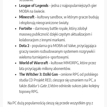
League of Legends
– jedna z najpopularniejszych gier
MOBA na świecie.
Minecraft
– kultowy sandbox, w którym gracze budują
i eksplorują nieograniczone światy.
Fortnite
– darmowy battle royale, który zdobył
masową publiczność dzięki częstym aktualizacjom i
kolaboracjom z innymi markami.
Dota 2
– popularna gra MOBA od Valve, przyciągająca
graczy swoim rozbudowanym systemem rozgrywki i
wieloma turniejami e-sportowymi.
World of Warcraft
– kultowe MMORPG, które przez
lata przyciągało miliony abonentów.
The Witcher 3: Dziki Gon
– cenione RPG od polskiego
studia CD Projekt RED, cieszące się uznaniem na PC, a
także
Baldur’s Gate 3
, które odniosło sukces jako kolejny
topowy RPG.
Na PC dużą popularnością cieszą się przede wszystkim gry z