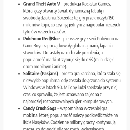
Grand Theft Auto V
– produkcja Rockstar Games,
która łączy otwarty świat, dynamiczną fabułę i
swobodę działania. Sprzedaż tej gry przekroczyła 150
milionów kopii, co czyni ją jednym z najpopularniejszych
tytułów wszech czasów.
Pokémon Red/Blue
– pierwsze gry z serii Pokémon na
GameBoyu zapoczątkowały globalną manię łapania
stworków. Dorastały na nich całe pokolenia, a
popularność marki utrzymuje się do dziś (m.in. dzięki
grom mobilnym i anime).
Solitaire (Pasjans)
– prosta gra karciana, która stała się
niezwykle popularna, gdy została dołączona do systemu
Windows w latach 90. Miliony ludzi spędzały przy niej
czas, co sprawiło, że jest uznawana za jedną z
najbardziej rozpoznawalnych gier komputerowych.
Candy Crush Saga
– wspomniana wcześniej gra
mobilna, której popularność należy podkreślić także na
liście klasyków. Codzienne miliony graczy kontynuują
mecze, co dowodzi siły prostych, wciągających