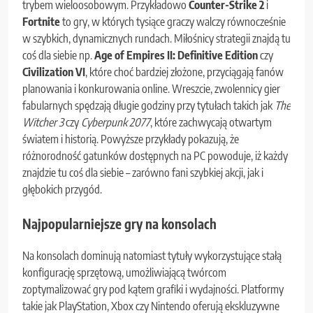
trybem wieloosobowym. Przykładowo
Counter-Strike 2
i
Fortnite
to gry, w których tysiące graczy walczy równocześnie
w szybkich, dynamicznych rundach. Miłośnicy strategii znajdą tu
coś dla siebie np.
Age of Empires II: Definitive Edition
czy
Civilization VI
, które choć bardziej złożone, przyciągają fanów
planowania i konkurowania online. Wreszcie, zwolennicy gier
fabularnych spędzają długie godziny przy tytułach takich jak
The
Witcher 3
czy
Cyberpunk 2077
, które zachwycają otwartym
światem i historią. Powyższe przykłady pokazują, że
różnorodność gatunków dostępnych na PC powoduje, iż każdy
znajdzie tu coś dla siebie – zarówno fani szybkiej akcji, jak i
głębokich przygód.
Najpopularniejsze gry na konsolach
Na konsolach dominują natomiast tytuły wykorzystujące stałą
konfigurację sprzętową, umożliwiającą twórcom
zoptymalizować gry pod kątem grafiki i wydajności. Platformy
takie jak PlayStation, Xbox czy Nintendo oferują ekskluzywne