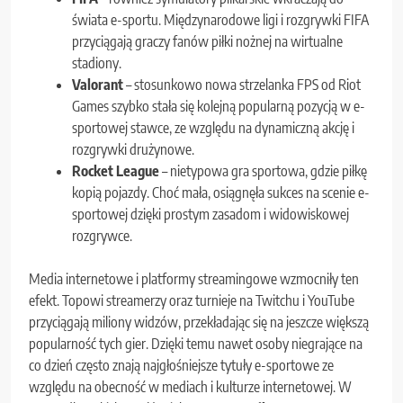
świata e-sportu. Międzynarodowe ligi i rozgrywki FIFA
przyciągają graczy fanów piłki nożnej na wirtualne
stadiony.
Valorant
– stosunkowo nowa strzelanka FPS od Riot
Games szybko stała się kolejną popularną pozycją w e-
sportowej stawce, ze względu na dynamiczną akcję i
rozgrywki drużynowe.
Rocket League
– nietypowa gra sportowa, gdzie piłkę
kopią pojazdy. Choć mała, osiągnęła sukces na scenie e-
sportowej dzięki prostym zasadom i widowiskowej
rozgrywce.
Media internetowe i platformy streamingowe wzmocniły ten
efekt. Topowi streamerzy oraz turnieje na Twitchu i YouTube
przyciągają miliony widzów, przekładając się na jeszcze większą
popularność tych gier. Dzięki temu nawet osoby niegrające na
co dzień często znają najgłośniejsze tytuły e-sportowe ze
względu na obecność w mediach i kulturze internetowej. W