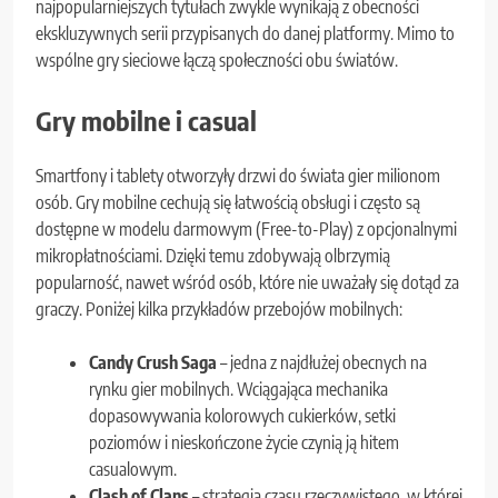
najpopularniejszych tytułach zwykle wynikają z obecności
ekskluzywnych serii przypisanych do danej platformy. Mimo to
wspólne gry sieciowe łączą społeczności obu światów.
Gry mobilne i casual
Smartfony i tablety otworzyły drzwi do świata gier milionom
osób. Gry mobilne cechują się łatwością obsługi i często są
dostępne w modelu darmowym (Free-to-Play) z opcjonalnymi
mikropłatnościami. Dzięki temu zdobywają olbrzymią
popularność, nawet wśród osób, które nie uważały się dotąd za
graczy. Poniżej kilka przykładów przebojów mobilnych:
Candy Crush Saga
– jedna z najdłużej obecnych na
rynku gier mobilnych. Wciągająca mechanika
dopasowywania kolorowych cukierków, setki
poziomów i nieskończone życie czynią ją hitem
casualowym.
Clash of Clans
– strategia czasu rzeczywistego, w której