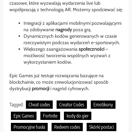
czasowe, które wyzwalają wydarzenia live lub
współpracują z technologią AR. Możemy spodziewać się:
Integracji z aplikacjami mobilnymi pozwalającymi
na zdobywanie
nagrody
poza grą.
Dynamicznych kodów generowanych w czasie
rzeczywistym podczas wydarzeń e-sportowych.
Większego zaangażowania
społeczności
–
możliwość tworzenia wspólnych wyzwań z
wykorzystaniem kodów.
Epic Games już testuje rozwiązania bazujące na
blockchainie, co może zrewolucjonizować sposób
dystrybucji
promocji
i nagród cyfrowych.
Tagged:
Cheat codes
Creator Codes
Emotikony
Epic Games
Fortnite
kody do gier
Promocyjne hasła
Redeem codes
Skórki postaci