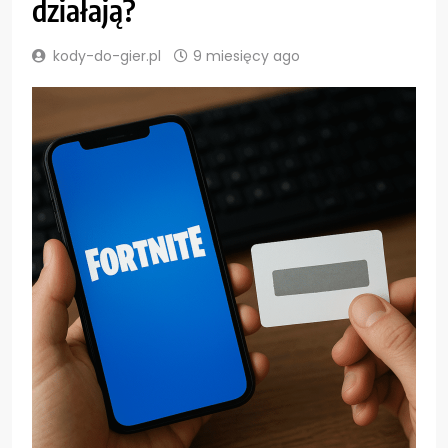
działają?
kody-do-gier.pl
9 miesięcy ago