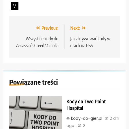
V
Nawigacja
Previous:
Next:
wpisu
Wszystkie kody do
Jak aktywować kody w
Assassin’s Creed Valhalla
grach na PS5
Powiązane treści
Kody do Two Point
Hospital
kody-do-gier.pl
2 dni
ago
0