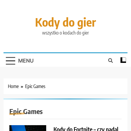
Skip
to
content
Kody do gier
wszystko o kodach do gier
MENU
Home
Epic Games
Epic Games
Kody do Fortnite – czy nadal