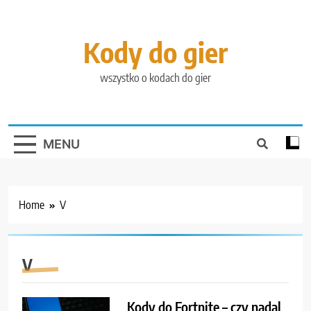
Skip
to
content
Kody do gier
wszystko o kodach do gier
MENU
Home
V
V
Kody do Fortnite – czy nadal