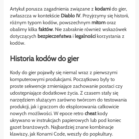
Artykuł porusza zagadnienia związane z
kodami
do gier,
zwłaszcza w kontekście
Diablo IV
. Przyjrzymy się historii,
różnym typom kodów, powszechnym
mitom
oraz
obalimy kilka
faktów
. Nie zabraknie również wskazówek
dotyczących
bezpieczeństwa
i
legalności
korzystania z
kodów.
Historia kodów do gier
Kody do gier pojawiły się niemal wraz z pierwszymi
komputerowymi produkcjami. Początkowo były to
proste sekwencje zmieniające zachowanie postaci czy
udostępniające dodatkowe życia. Z czasem stały się
narzędziem służącym zarówno twórcom do testowania
produkcji, jak i graczom do eksplorowania całkowicie
nowych możliwości. W epoce retro
cheat
kody
ukrywano w instrukcjach papierowych lub pod koniec
gazet branżowych. Najbardziej znane kombinacje
klawiszy, jak Konami Code, weszły do popkultury.