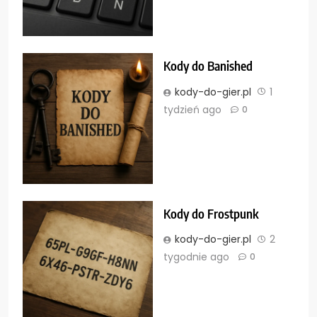
Kody do Banished
kody-do-gier.pl
1
tydzień ago
0
Kody do Frostpunk
kody-do-gier.pl
2
tygodnie ago
0