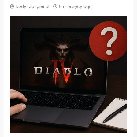
kody-do-gier.pl
8 miesięcy ago