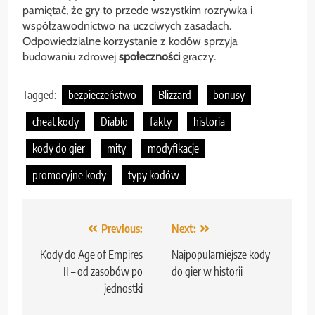
pamiętać, że gry to przede wszystkim rozrywka i
współzawodnictwo na uczciwych zasadach.
Odpowiedzialne korzystanie z kodów sprzyja
budowaniu zdrowej
społeczności
graczy.
Tagged:
bezpieczeństwo
Blizzard
bonusy
cheat kody
Diablo
fakty
historia
kody do gier
mity
modyfikacje
promocyjne kody
typy kodów
Nawigacja
Previous:
Next:
wpisu
Kody do Age of Empires
Najpopularniejsze kody
II – od zasobów po
do gier w historii
jednostki