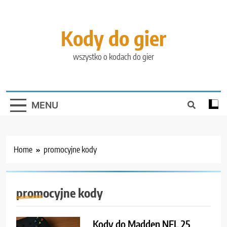
Skip
to
content
Kody do gier
wszystko o kodach do gier
MENU
Home
promocyjne kody
promocyjne kody
Kody do Madden NFL 25