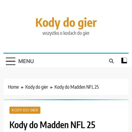
Skip
to
content
Kody do gier
wszystko o kodach do gier
MENU
Home
Kody do gier
Kody do Madden NFL 25
KODY DO GIER
Kody do Madden NFL 25