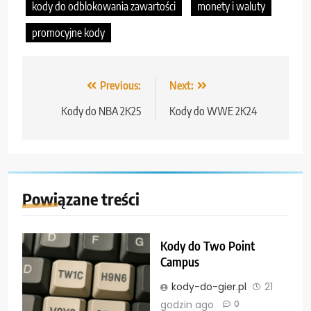
kody do odblokowania zawartości
monety i waluty
promocyjne kody
Nawigacja
Previous:
Next:
wpisu
Kody do NBA 2K25
Kody do WWE 2K24
Powiązane treści
Kody do Two Point
Campus
kody-do-gier.pl
21
godzin ago
0