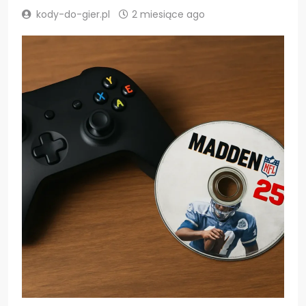
kody-do-gier.pl
2 miesiące ago