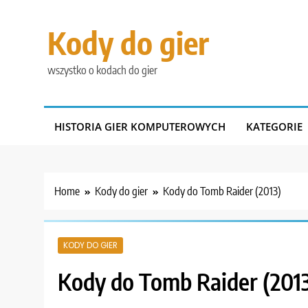
Skip
to
Kody do gier
content
wszystko o kodach do gier
HISTORIA GIER KOMPUTEROWYCH
KATEGORIE
Home
Kody do gier
Kody do Tomb Raider (2013)
KODY DO GIER
Kody do Tomb Raider (201