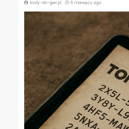
kody-do-gier.pl
6 miesięcy ago