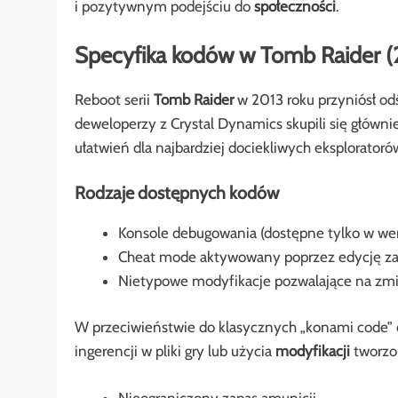
i pozytywnym podejściu do
społeczności
.
Specyfika kodów w Tomb Raider (
Reboot serii
Tomb Raider
w 2013 roku przyniósł od
deweloperzy z Crystal Dynamics skupili się główni
ułatwień dla najbardziej dociekliwych eksploratoró
Rodzaje dostępnych kodów
Konsole debugowania (dostępne tylko w wer
Cheat mode aktywowany poprzez edycję zapis
Nietypowe modyfikacje pozwalające na zmia
W przeciwieństwie do klasycznych „konami code” 
ingerencji w pliki gry lub użycia
modyfikacji
tworzon
Nieograniczony zapas amunicji.