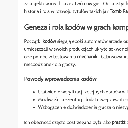
zaprojektowanych przez twórców gier. Od prostyc
historia i rola w rozwoju tytułów takich jak
Tomb Ra
Geneza i rola kodów w grach ko
Początki
kodów
sięgają epoki automatów arcade or
umieszczali w swoich produkcjach ukryte sekwenc
one pomóc w testowaniu
mechanik
i balansowaniu
niespodzianek dla graczy.
Powody wprowadzenia kodów
Ułatwienie weryfikacji kolejnych etapów w f
Możliwość prezentacji dodatkowej zawartośc
Wzbogacenie doświadczenia gracza o nietyp
Ich obecność często postrzegana była jako
prestiż
d