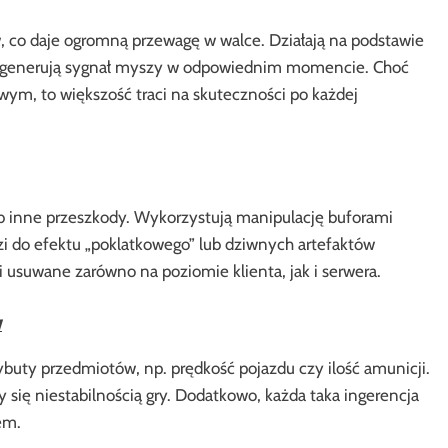
 co daje ogromną przewagę w walce. Działają na podstawie
i generują sygnał myszy w odpowiednim momencie. Choć
owym, to większość traci na skuteczności po każdej
b inne przeszkody. Wykorzystują manipulację buforami
i do efektu „poklatkowego” lub dziwnych artefaktów
i usuwane zarówno na poziomie klienta, jak i serwera.
w
uty przedmiotów, np. prędkość pojazdu czy ilość amunicji.
 się niestabilnością gry. Dodatkowo, każda taka ingerencja
em.