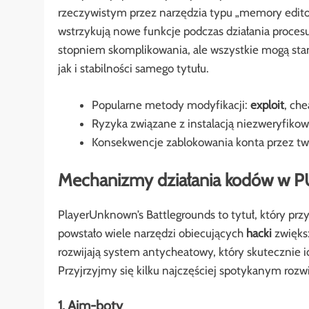
rzeczywistym przez narzędzia typu „memory editor”
wstrzykują nowe funkcje podczas działania proces
stopniem skomplikowania, ale wszystkie mogą sta
jak i stabilności samego tytułu.
Popularne metody modyfikacji:
exploit
, che
Ryzyka związane z instalacją niezweryfikow
Konsekwencje zablokowania konta przez tw
Mechanizmy działania kodów w 
PlayerUnknown’s Battlegrounds to tytuł, który prz
powstało wiele narzędzi obiecujących
hacki
zwiększ
rozwijają system antycheatowy, który skutecznie 
Przyjrzyjmy się kilku najczęściej spotykanym roz
1. Aim-boty