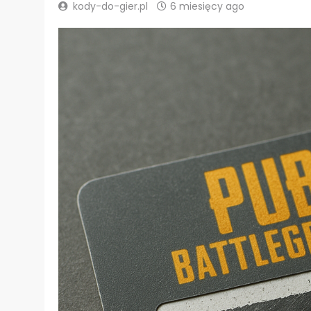
kody-do-gier.pl
6 miesięcy ago