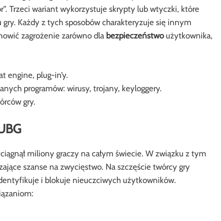
. Trzeci wariant wykorzystuje skrypty lub wtyczki, które
u gry. Każdy z tych sposobów charakteryzuje się innym
nowić zagrożenie zarówno dla
bezpieczeństwo
użytkownika,
at engine, plug-in’y.
anych programów: wirusy, trojany, keyloggery.
órców gry.
PUBG
yciągnął miliony graczy na całym świecie. W związku z tym
ające szanse na zwycięstwo. Na szczęście twórcy gry
identyfikuje i blokuje nieuczciwych użytkowników.
wiązaniom: