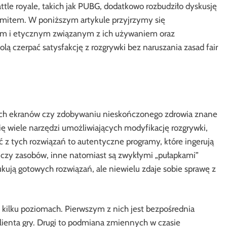
ttle royale, takich jak PUBG, dodatkowo rozbudziło dyskusję
ko mitem. W poniższym artykule przyjrzymy się
m i etycznym związanym z ich używaniem oraz
ą czerpać satysfakcję z rozgrywki bez naruszania zasad fair
tych ekranów czy zdobywaniu nieskończonego zdrowia znane
się wiele narzędzi umożliwiających modyfikację rozgrywki,
ść z tych rozwiązań to autentyczne programy, które ingerują
 czy zasobów, inne natomiast są zwykłymi „pułapkami”
ują gotowych rozwiązań, ale niewielu zdaje sobie sprawę z
a kilku poziomach. Pierwszym z nich jest bezpośrednia
ienta gry. Drugi to podmiana zmiennych w czasie