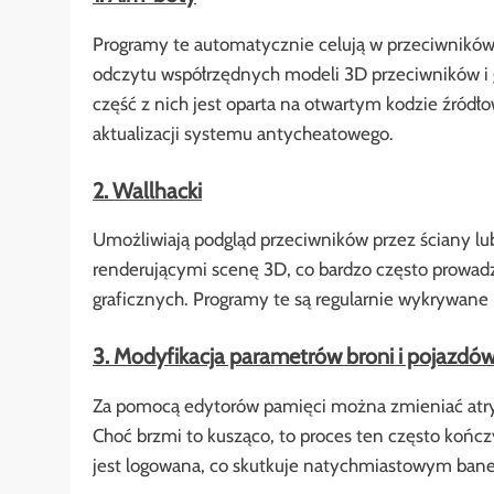
Programy te automatycznie celują w przeciwników,
odczytu współrzędnych modeli 3D przeciwników 
część z nich jest oparta na otwartym kodzie źródł
aktualizacji systemu antycheatowego.
2. Wallhacki
Umożliwiają podgląd przeciwników przez ściany lu
renderującymi scenę 3D, co bardzo często prowadz
graficznych. Programy te są regularnie wykrywane 
3. Modyfikacja parametrów broni i pojazdó
Za pomocą edytorów pamięci można zmieniać atryb
Choć brzmi to kusząco, to proces ten często kończy
jest logowana, co skutkuje natychmiastowym ban