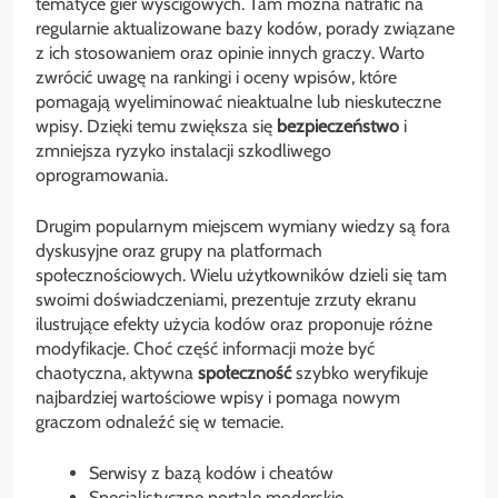
tematyce gier wyścigowych. Tam można natrafić na
regularnie aktualizowane bazy kodów, porady związane
z ich stosowaniem oraz opinie innych graczy. Warto
zwrócić uwagę na rankingi i oceny wpisów, które
pomagają wyeliminować nieaktualne lub nieskuteczne
wpisy. Dzięki temu zwiększa się
bezpieczeństwo
i
zmniejsza ryzyko instalacji szkodliwego
oprogramowania.
Drugim popularnym miejscem wymiany wiedzy są fora
dyskusyjne oraz grupy na platformach
społecznościowych. Wielu użytkowników dzieli się tam
swoimi doświadczeniami, prezentuje zrzuty ekranu
ilustrujące efekty użycia kodów oraz proponuje różne
modyfikacje. Choć część informacji może być
chaotyczna, aktywna
społeczność
szybko weryfikuje
najbardziej wartościowe wpisy i pomaga nowym
graczom odnaleźć się w temacie.
Serwisy z bazą kodów i cheatów
Specjalistyczne portale moderskie