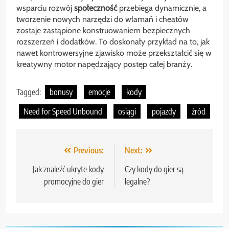
wsparciu rozwój
społeczność
przebiega dynamicznie, a
tworzenie nowych narzędzi do włamań i cheatów
zostaje zastąpione konstruowaniem bezpiecznych
rozszerzeń i dodatków. To doskonały przykład na to, jak
nawet kontrowersyjne zjawisko może przekształcić się w
kreatywny motor napędzający postęp całej branży.
Tagged:
bonusy
emocje
kody
Need for Speed Unbound
osiągi
pojazdy
źród
Nawigacja
Previous:
Next:
wpisu
Jak znaleźć ukryte kody
Czy kody do gier są
promocyjne do gier
legalne?