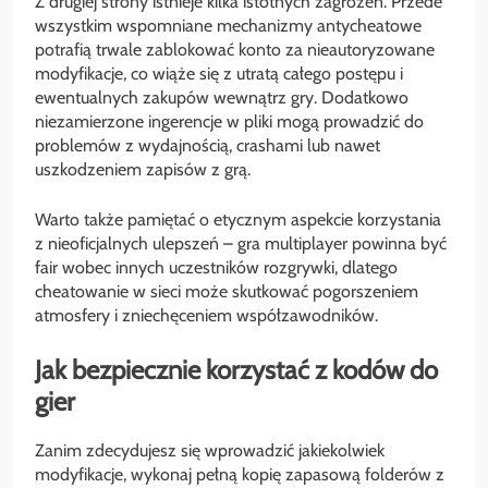
Z drugiej strony istnieje kilka istotnych zagrożeń. Przede
wszystkim wspomniane mechanizmy antycheatowe
potrafią trwale zablokować konto za nieautoryzowane
modyfikacje, co wiąże się z utratą całego postępu i
ewentualnych zakupów wewnątrz gry. Dodatkowo
niezamierzone ingerencje w pliki mogą prowadzić do
problemów z wydajnością, crashami lub nawet
uszkodzeniem zapisów z grą.
Warto także pamiętać o etycznym aspekcie korzystania
z nieoficjalnych ulepszeń – gra multiplayer powinna być
fair wobec innych uczestników rozgrywki, dlatego
cheatowanie w sieci może skutkować pogorszeniem
atmosfery i zniechęceniem współzawodników.
Jak bezpiecznie korzystać z kodów do
gier
Zanim zdecydujesz się wprowadzić jakiekolwiek
modyfikacje, wykonaj pełną kopię zapasową folderów z