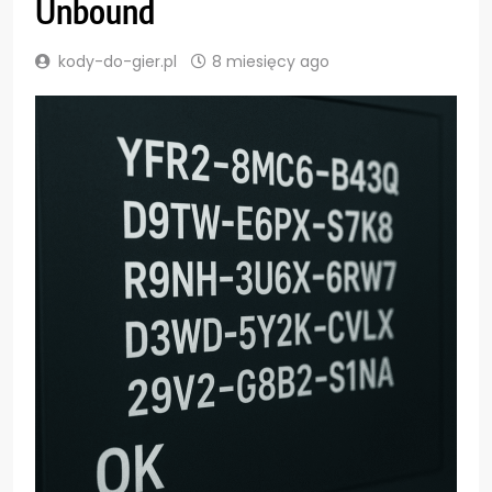
Unbound
kody-do-gier.pl
8 miesięcy ago