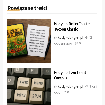
Powiązane treści
Kody do RollerCoaster
Tycoon Classic
kody-do-gier.pl
12
godzin ago
0
Kody do Two Point
Campus
kody-do-gier.pl
3 dni
ago
0