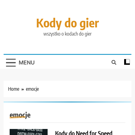
Skip
to
content
Kody do gier
wszystko o kodach do gier
MENU
Home
emocje
emocje
Kody do Need for Speed