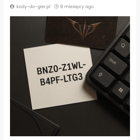
kody-do-gier.pl
8 miesięcy ago