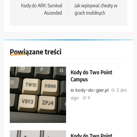
wpisu
Kody do ARK: Survival
Jak wpisywać cheaty w
Ascended
grach mobilnych
Powiązane treści
Kody do Two Point
Campus
kody-do-gier.pl
2 dni
ago
0
Kody do Two Point