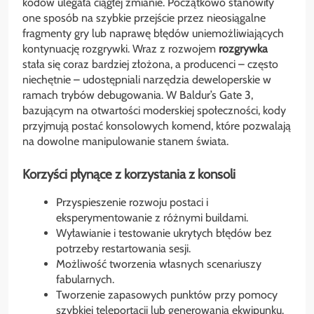
kodów ulegała ciągłej zmianie. Początkowo stanowiły
one sposób na szybkie przejście przez nieosiągalne
fragmenty gry lub naprawę błędów uniemożliwiających
kontynuację rozgrywki. Wraz z rozwojem
rozgrywka
stała się coraz bardziej złożona, a producenci – często
niechętnie – udostępniali narzędzia deweloperskie w
ramach trybów debugowania. W Baldur’s Gate 3,
bazującym na otwartości moderskiej społeczności, kody
przyjmują postać konsolowych komend, które pozwalają
na dowolne manipulowanie stanem świata.
Korzyści płynące z korzystania z konsoli
Przyspieszenie rozwoju postaci i
eksperymentowanie z różnymi buildami.
Wyławianie i testowanie ukrytych błędów bez
potrzeby restartowania sesji.
Możliwość tworzenia własnych scenariuszy
fabularnych.
Tworzenie zapasowych punktów przy pomocy
szybkiej
teleportacji lub generowania ekwipunku.