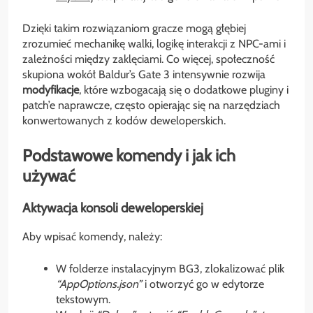
Dzięki takim rozwiązaniom gracze mogą głębiej
zrozumieć mechanikę walki, logikę interakcji z NPC-ami i
zależności między zaklęciami. Co więcej, społeczność
skupiona wokół Baldur’s Gate 3 intensywnie rozwija
modyfikacje
, które wzbogacają się o dodatkowe pluginy i
patch’e naprawcze, często opierając się na narzędziach
konwertowanych z kodów deweloperskich.
Podstawowe komendy i jak ich
używać
Aktywacja konsoli deweloperskiej
Aby wpisać komendy, należy:
W folderze instalacyjnym BG3, zlokalizować plik
“AppOptions.json”
i otworzyć go w edytorze
tekstowym.