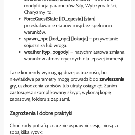
modyfikacja parametrów Siły, Wytrzymałości,
Charyzmy itd.
ForceQuestState [ID_questa] [stan]
–
przeskakiwanie etapów misji bez spełniania
warunków.
spawn_npc [kod_npc] [lokacja]
– przywołanie
sojusznika lub wroga.
weather [typ_pogody]
– natychmiastowa zmiana
warunków atmosferycznych dla lepszej immersji.
Takie komendy wymagają dużej ostrożności, bo
niewłaściwe parametry mogą prowadzić do
zawieszenia
gry, uszkodzenia zapisów lub utraty osiągnięć. Zanim
zastosujesz skomplikowany skrypt, wykonaj kopię
zapasową folderu z zapisami.
Zagrożenia i dobre praktyki
Choć kody potrafią znacznie usprawnić sesję, niosą ze
sobą kilka ryzyk: