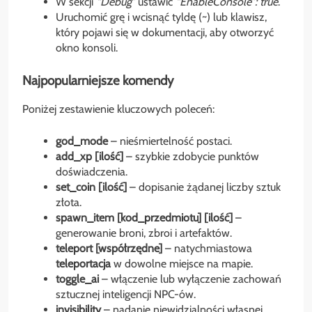
W sekcji
“Debug”
ustawić
“EnableConsole”: true
.
Uruchomić grę i wcisnąć tyldę (~) lub klawisz,
który pojawi się w dokumentacji, aby otworzyć
okno konsoli.
Najpopularniejsze komendy
Poniżej zestawienie kluczowych poleceń:
god_mode
– nieśmiertelność postaci.
add_xp [ilość]
– szybkie zdobycie punktów
doświadczenia.
set_coin [ilość]
– dopisanie żądanej liczby sztuk
złota.
spawn_item [kod_przedmiotu] [ilość]
–
generowanie broni, zbroi i artefaktów.
teleport [współrzędne]
– natychmiastowa
teleportacja
w dowolne miejsce na mapie.
toggle_ai
– włączenie lub wyłączenie zachowań
sztucznej inteligencji NPC-ów.
invisibility
– nadanie niewidzialności własnej