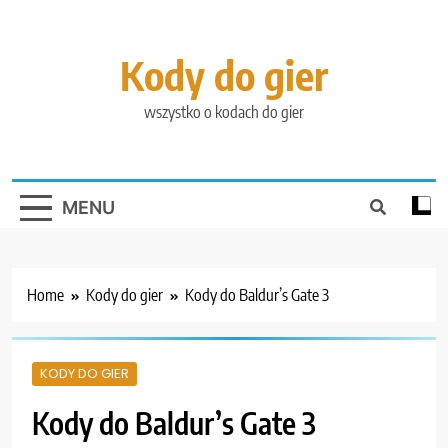
Skip
to
content
Kody do gier
wszystko o kodach do gier
MENU
Home
Kody do gier
Kody do Baldur’s Gate 3
KODY DO GIER
Kody do Baldur’s Gate 3