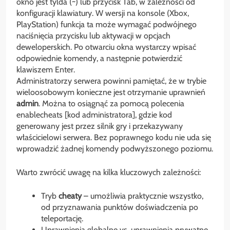
okno jest tylda (~) lub przycisk Tab, w zależności od
konfiguracji klawiatury. W wersji na konsole (Xbox,
PlayStation) funkcja ta może wymagać podwójnego
naciśnięcia przycisku lub aktywacji w opcjach
deweloperskich. Po otwarciu okna wystarczy wpisać
odpowiednie komendy, a następnie potwierdzić
klawiszem Enter.
Administratorzy serwera powinni pamiętać, że w trybie
wieloosobowym konieczne jest otrzymanie uprawnień
admin
. Można to osiągnąć za pomocą polecenia
enablecheats [kod administratora], gdzie kod
generowany jest przez silnik gry i przekazywany
właścicielowi serwera. Bez poprawnego kodu nie uda się
wprowadzić żadnej komendy podwyższonego poziomu.
Warto zwrócić uwagę na kilka kluczowych zależności:
Tryb
cheaty
– umożliwia praktycznie wszystko,
od przyznawania punktów doświadczenia po
teleportację.
Uprawnienia globalne vs. uprawnienia prywatne