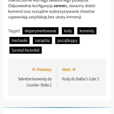
równocześnie wymaga świadomego podejścia.
Odpowiednia konfiguracja
serwer
a, staranny dobór
komend oraz rozsądne wykorzystywanie cheatów
zapewniają satysfakcję bez utraty immersji.
Tagged:
eksperymentowanie
kody
komendy
mechaniki
narzędzia
początkujący
Survival Ascended
Nawigacja
Previous:
Next:
wpisu
Sekretne komendy do
Kody do Baldur’s Gate 3
Counter-Strike 2