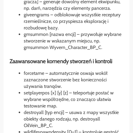
gracza] – generuje dowolny element ekwipunku,
np. darń, narzędzia czy elementy pancerza.
giveengrams – odblokowuje wszystkie receptury
rzemieślnicze, co przyspiesza eksplorację i
rozbudowę bazy.
gmsummon [nazwa encji] – przywołuje wybrane
stworzenie w wskazanym miejscu, np.
gmsummon Wyvern_Character_BP_C.
Zaawansowane komendy stworzeń i kontroli
forcetame – automatycznie oswaja wokół
zaznaczone stworzenie bez konieczności
używania tranqów.
setplayerpos [x] [y] [z] – teleportuje postać w
wybrane współrzędne, co znacząco ułatwia
testowanie map.
destroyall [typ encji] – usuwa z mapy wszystkie
obiekty danego rodzaju, np. destroyall
OilVein_BP_C.
wildlifespawndensity [0–1] – kontroluje gęstość