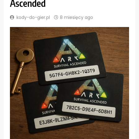
Ascended
kody-do-gier.pl
8 miesięcy ago