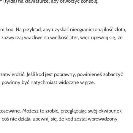
~
(tylda) na klawiaturze, aby otworzyć konsolę.
 kod. Na przykład, aby uzyskać nieograniczoną ilość złota,
azwyczaj wrażliwe na wielkość liter, więc upewnij się, że
 zatwierdzić. Jeśli kod jest poprawny, powinieneś zobaczyć
ty powinny być natychmiast widoczne w grze.
stosowane. Możesz to zrobić, przeglądając swój ekwipunek
i coś nie działa, upewnij się, że kod został wprowadzony