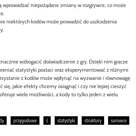
ą wprowadzać niepożądane zmiany w rozgrywce, co może
e.
e niektórych kodów może prowadzić do uszkodzenia
y.
znacznie wzbogacić doświadczenie z gry. Dzięki nim gracze
eniać statystyki postaci oraz eksperymentować z różnymi
korzystanie z kodów może wpłynąć na wyzwanie i równowagę
 się, jakie efekty chcemy osiągnąć i czy nie lepiej cieszyć
ra oferuje wiele możliwości, a kody to tylko jeden z wielu
dy
przygodowe
ś
statystyki
struktury
surowce