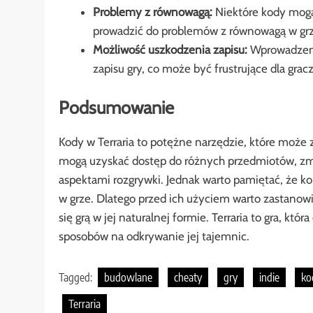
Problemy z równowagą:
Niektóre kody mog
prowadzić do problemów z równowagą w grz
Możliwość uszkodzenia zapisu:
Wprowadzeni
zapisu gry, co może być frustrujące dla gracz
Podsumowanie
Kody w Terraria to potężne narzędzie, które może 
mogą uzyskać dostęp do różnych przedmiotów, zmi
aspektami rozgrywki. Jednak warto pamiętać, że 
w grze. Dlatego przed ich użyciem warto zastanowić
się grą w jej naturalnej formie. Terraria to gra, któ
sposobów na odkrywanie jej tajemnic.
Tagged:
budowlane
cheaty
gry
indie
ko
Terraria