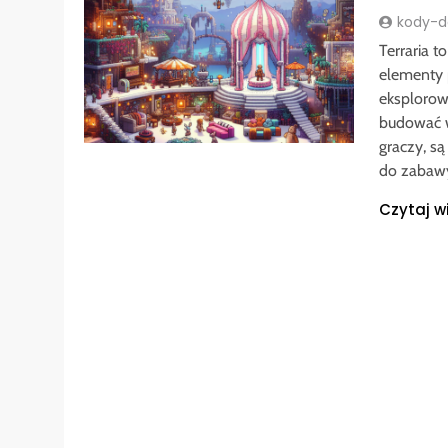
kody-do
Terraria t
elementy 
eksplorow
budować w
graczy, s
do zabawy
Czytaj w