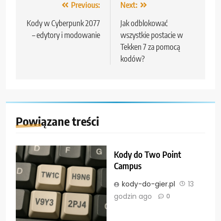
Nawigacja
Previous:
Next:
wpisu
Kody w Cyberpunk 2077
Jak odblokować
– edytory i modowanie
wszystkie postacie w
Tekken 7 za pomocą
kodów?
Powiązane treści
Kody do Two Point
Campus
kody-do-gier.pl
13
godzin ago
0