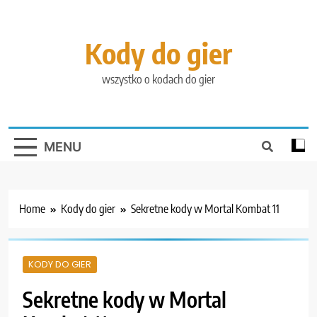
Skip
to
content
Kody do gier
wszystko o kodach do gier
MENU
Home
Kody do gier
Sekretne kody w Mortal Kombat 11
KODY DO GIER
Sekretne kody w Mortal