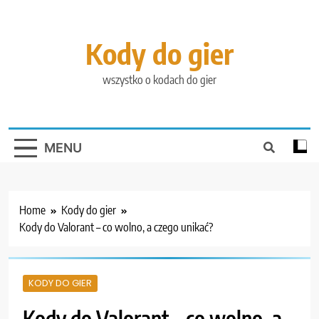
Skip
to
content
Kody do gier
wszystko o kodach do gier
MENU
Home
Kody do gier
Kody do Valorant – co wolno, a czego unikać?
KODY DO GIER
Kody do Valorant – co wolno, a