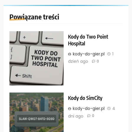
Powiązane treści
Kody do Two Point
Hospital
kody-do-gier.pl
1
dzień ago
0
Kody do SimCity
kody-do-gier.pl
4
dni ago
0