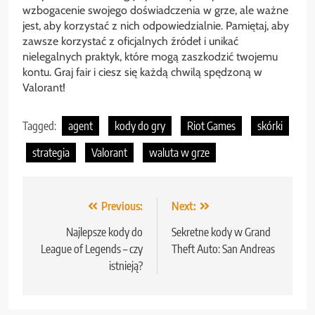
wzbogacenie swojego doświadczenia w grze, ale ważne
jest, aby korzystać z nich odpowiedzialnie. Pamiętaj, aby
zawsze korzystać z oficjalnych źródeł i unikać
nielegalnych praktyk, które mogą zaszkodzić twojemu
kontu. Graj fair i ciesz się każdą chwilą spędzoną w
Valorant!
Tagged:
agent
kody do gry
Riot Games
skórki
strategia
Valorant
waluta w grze
Nawigacja
Previous:
Next:
wpisu
Najlepsze kody do
Sekretne kody w Grand
League of Legends – czy
Theft Auto: San Andreas
istnieją?