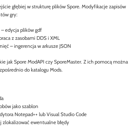
ie głębiej w strukturę plików Spore. Modyfikacje zapisów
tów gry:
 edycja plików gdf
praca z zasobami DDS i XML
nięć – ingerencja w arkusze JSON
akie jak Spore ModAPI czy SporeMaster. Z ich pomocą można
ezpośrednio do katalogu Mods.
da
sobów jako szablon
edytora Notepad++ lub Visual Studio Code
ej zlokalizować ewentualne błędy