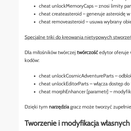
cheat unlockMemoryCaps – znosi limity pam
cheat createasteroid – generuje asteroidę w
cheat removeasteroid – usuwa wybrany obi
Specjalne triki do kreowania nietypowych stworze
Dla miłośników twórczej
twórczość
edytor oferuje
kodów:
cheat unlockCosmicAdventureParts – odblo
cheat unlockEditorParts – włącza dostęp d
cheat morphEnhancer [parametr] – modyfikuj
Dzięki tym
narzędzia
gracz może tworzyć zupełnie 
Tworzenie i modyfikacja własnyc