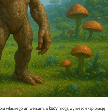
woju własnego uniwersum, a
kody
mogą wynieść eksplorację