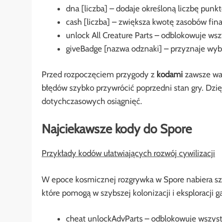
dna [liczba] – dodaje określoną liczbę pun
cash [liczba] – zwiększa kwotę zasobów fi
unlock All Creature Parts – odblokowuje ws
giveBadge [nazwa odznaki] – przyznaje wy
Przed rozpoczęciem przygody z
kodami
zawsze war
błędów szybko przywrócić poprzedni stan gry. Dz
dotychczasowych osiągnięć.
Najciekawsze kody do Spore
Przykłady kodów ułatwiających rozwój cywilizacji
W epoce kosmicznej rozgrywka w Spore nabiera sz
które pomogą w szybszej kolonizacji i eksploracji ga
cheat unlockAdvParts – odblokowuje wszyst