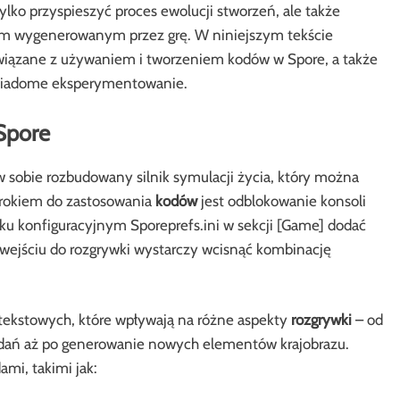
lko przyspieszyć proces ewolucji stworzeń, ale także
m wygenerowanym przez grę. W niniejszym tekście
wiązane z używaniem i tworzeniem kodów w Spore, a także
świadome eksperymentowanie.
Spore
 w sobie rozbudowany silnik symulacji życia, który można
rokiem do zastosowania
kodów
jest odblokowanie konsoli
liku konfiguracyjnym Sporeprefs.ini w sekcji [Game] dodać
o wejściu do rozgrywki wystarczy wcisnąć kombinację
tekstowych, które wpływają na różne aspekty
rozgrywki
– od
dań aż po generowanie nowych elementów krajobrazu.
mi, takimi jak: