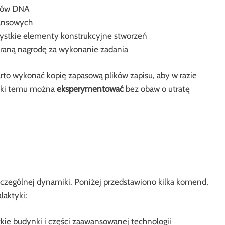
któw DNA
nansowych
zystkie elementy konstrukcyjne stworzeń
braną nagrodę za wykonanie zadania
to wykonać kopię zapasową plików zapisu, aby w razie
ięki temu można
eksperymentować
bez obaw o utratę
czególnej dynamiki. Poniżej przedstawiono kilka komend,
laktyki:
kie budynki i części zaawansowanej technologii