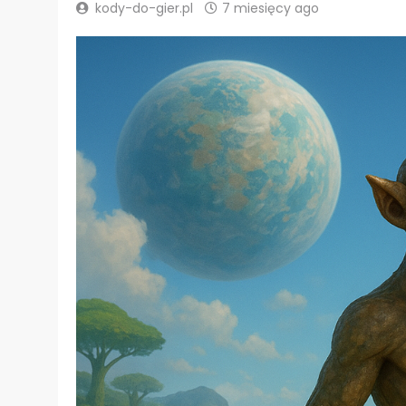
kody-do-gier.pl
7 miesięcy ago