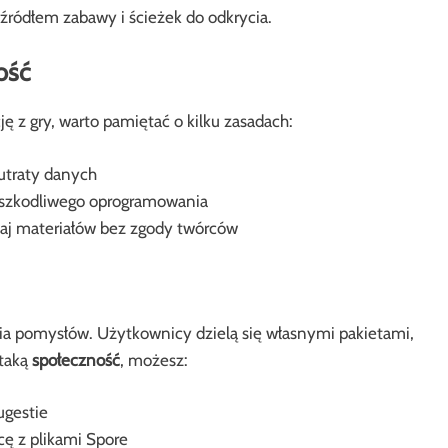
 źródłem zabawy i ścieżek do odkrycia.
ość
ę z gry, warto pamiętać o kilku zasadach:
utraty danych
 szkodliwego oprogramowania
iaj materiałów bez zgody twórców
nia pomysłów. Użytkownicy dzielą się własnymi pakietami,
 taką
społeczność
, możesz:
ugestie
cę z plikami Spore