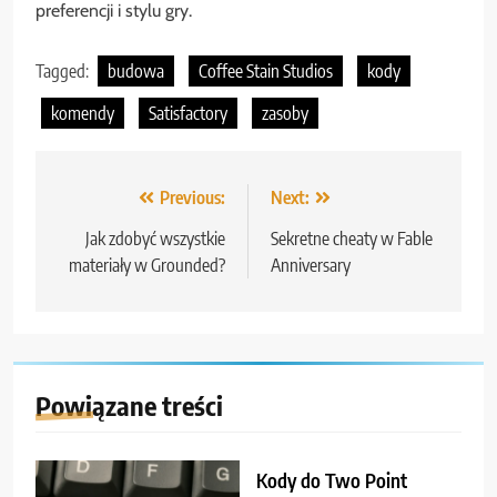
preferencji i stylu gry.
Tagged:
budowa
Coffee Stain Studios
kody
komendy
Satisfactory
zasoby
Nawigacja
Previous:
Next:
wpisu
Jak zdobyć wszystkie
Sekretne cheaty w Fable
materiały w Grounded?
Anniversary
Powiązane treści
Kody do Two Point