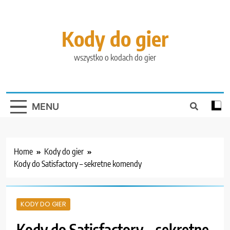
Skip
to
content
Kody do gier
wszystko o kodach do gier
MENU
Home
Kody do gier
Kody do Satisfactory – sekretne komendy
KODY DO GIER
Kody do Satisfactory – sekretne