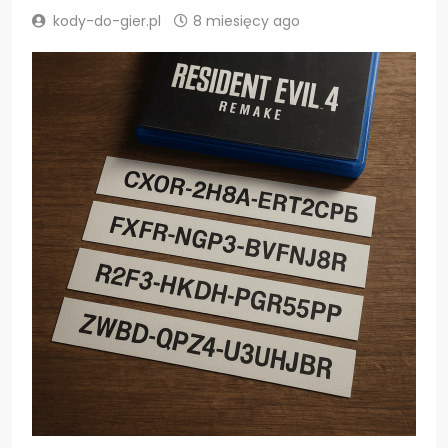
kody-do-gier.pl
8 miesięcy ago