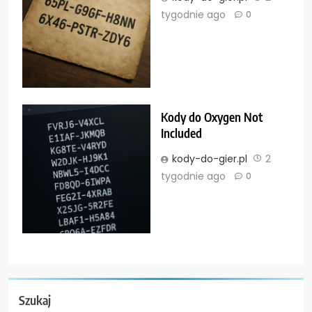
tygodnie ago
0
Kody do Oxygen Not
Included
kody-do-gier.pl
2
tygodnie ago
0
Szukaj