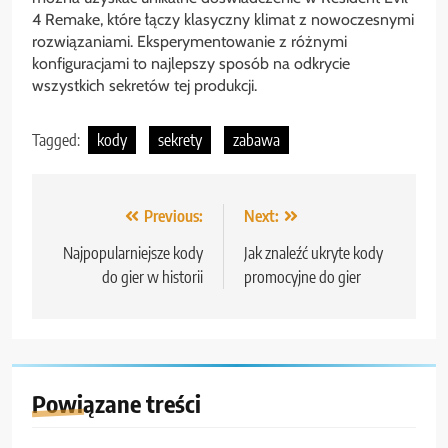
4 Remake, które łączy klasyczny klimat z nowoczesnymi
rozwiązaniami. Eksperymentowanie z różnymi
konfiguracjami to najlepszy sposób na odkrycie
wszystkich sekretów tej produkcji.
Tagged:
kody
sekrety
zabawa
Nawigacja
Previous:
Next:
wpisu
Najpopularniejsze kody
Jak znaleźć ukryte kody
do gier w historii
promocyjne do gier
Powiązane treści