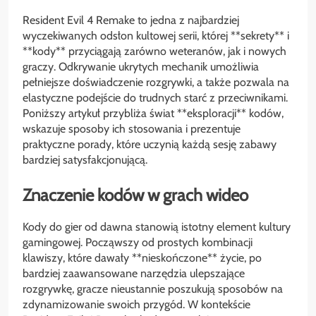
Resident Evil 4 Remake to jedna z najbardziej
wyczekiwanych odsłon kultowej serii, której **sekrety** i
**kody** przyciągają zarówno weteranów, jak i nowych
graczy. Odkrywanie ukrytych mechanik umożliwia
pełniejsze doświadczenie rozgrywki, a także pozwala na
elastyczne podejście do trudnych starć z przeciwnikami.
Poniższy artykuł przybliża świat **eksploracji** kodów,
wskazuje sposoby ich stosowania i prezentuje
praktyczne porady, które uczynią każdą sesję zabawy
bardziej satysfakcjonującą.
Znaczenie kodów w grach wideo
Kody do gier od dawna stanowią istotny element kultury
gamingowej. Począwszy od prostych kombinacji
klawiszy, które dawały **nieskończone** życie, po
bardziej zaawansowane narzędzia ulepszające
rozgrywkę, gracze nieustannie poszukują sposobów na
zdynamizowanie swoich przygód. W kontekście