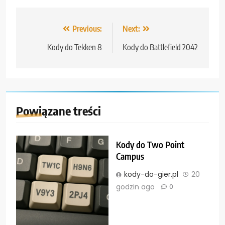
Nawigacja
Previous:
Next:
wpisu
Kody do Tekken 8
Kody do Battlefield 2042
Powiązane treści
Kody do Two Point
Campus
kody-do-gier.pl
20
godzin ago
0