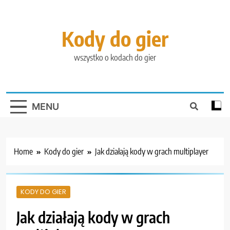
Skip
to
content
Kody do gier
wszystko o kodach do gier
MENU
Home
Kody do gier
Jak działają kody w grach multiplayer
KODY DO GIER
Jak działają kody w grach