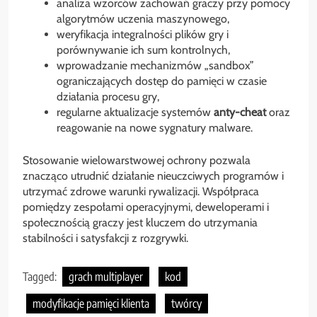
analiza wzorców zachowań graczy przy pomocy
algorytmów uczenia maszynowego,
weryfikacja integralności plików gry i
porównywanie ich sum kontrolnych,
wprowadzanie mechanizmów „sandbox”
ograniczających dostęp do pamięci w czasie
działania procesu gry,
regularne aktualizacje systemów
anty-cheat
oraz
reagowanie na nowe sygnatury malware.
Stosowanie wielowarstwowej ochrony pozwala
znacząco utrudnić działanie nieuczciwych programów i
utrzymać zdrowe warunki rywalizacji. Współpraca
pomiędzy zespołami operacyjnymi, deweloperami i
społecznością graczy jest kluczem do utrzymania
stabilności i satysfakcji z rozgrywki.
Tagged:
grach multiplayer
kod
modyfikacje pamięci klienta
twórcy