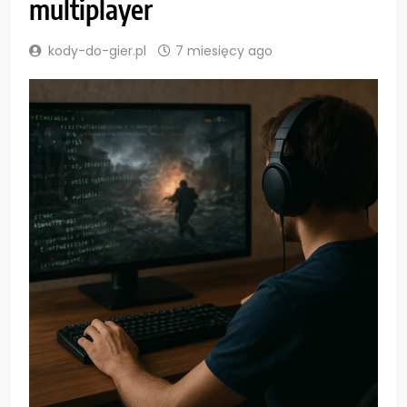
multiplayer
kody-do-gier.pl
7 miesięcy ago