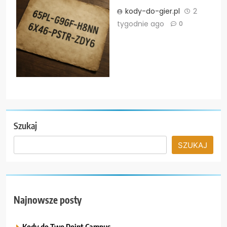
kody-do-gier.pl
2
tygodnie ago
0
Szukaj
SZUKAJ
Najnowsze posty
Kody do Two Point Campus