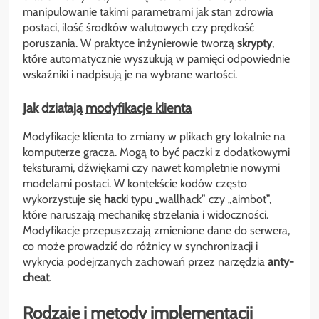
manipulowanie takimi parametrami jak stan zdrowia
postaci, ilość środków walutowych czy prędkość
poruszania. W praktyce inżynierowie tworzą
skrypty
,
które automatycznie wyszukują w pamięci odpowiednie
wskaźniki i nadpisują je na wybrane wartości.
Jak działają
modyfikacje klienta
Modyfikacje klienta to zmiany w plikach gry lokalnie na
komputerze gracza. Mogą to być paczki z dodatkowymi
teksturami, dźwiękami czy nawet kompletnie nowymi
modelami postaci. W kontekście kodów często
wykorzystuje się
hack
i typu „wallhack” czy „aimbot”,
które naruszają mechanikę strzelania i widoczności.
Modyfikacje przepuszczają zmienione dane do serwera,
co może prowadzić do różnicy w synchronizacji i
wykrycia podejrzanych zachowań przez narzędzia
anty-
cheat
.
Rodzaje i metody implementacji