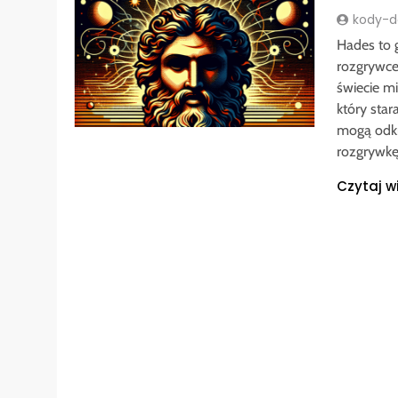
kody-do
Hades to g
rozgrywce
świecie mi
który star
mogą odkr
rozgrywk
Czytaj w