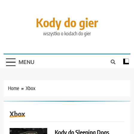
Skip
to
content
Kody do gier
wszystko o kodach do gier
MENU
Home
Xbox
Xbox
Kody do Sleeping Dogs