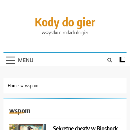
Skip
to
content
Kody do gier
wszystko o kodach do gier
MENU
Home
wspom
wspom
Sekretne cheaty w Bioshock