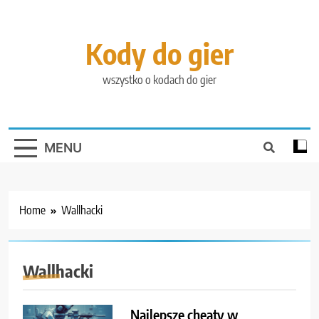
Skip
to
content
Kody do gier
wszystko o kodach do gier
MENU
Home
Wallhacki
Wallhacki
Najlepsze cheaty w