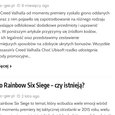
-gier.pl
9 miesięcy ago
s Creed Valhalla od momentu premiery zyskało grono oddanych
wraz z nim pojawiło się zapotrzebowanie na różnego rodzaju
alające odblokować dodatkowe przedmioty i usprawnić
. W poniższym artykule przyjrzymy się źródłom kodów,
ch legalność oraz przedstawimy zestawienie
rniejszych sposobów na zdobycie ukrytych bonusów. Wszystkie
ssassin’s Creed Valhalla Choć Ubisoft rzadko udostępnia
 kody promocyjne…
ięcej
 Rainbow Six Siege – czy istnieją?
-gier.pl
2 lata ago
ainbow Six Siege to temat, który wzbudza wiele emocji wśród
d momentu premiery tej taktycznej strzelanki w 2015 roku, wielu