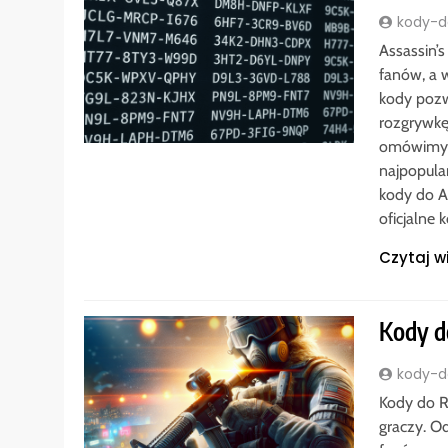
kody-do
Assassin’
fanów, a 
kody pozw
rozgrywkę
omówimy i
najpopula
kody do A
oficjalne
Czytaj w
Kody do
kody-do
Kody do R
graczy. O