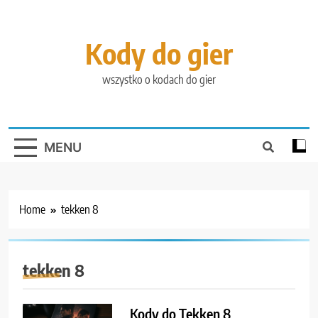
Skip
to
content
Kody do gier
wszystko o kodach do gier
MENU
Home
tekken 8
tekken 8
Kody do Tekken 8