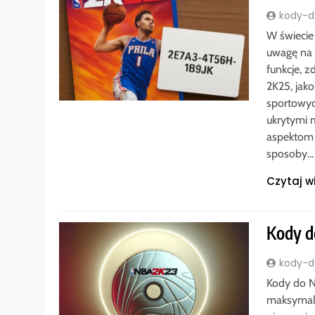
kody-do
W świecie
uwagę na 
funkcje, 
2K25, jako
sportowyc
ukrytymi 
aspektom 
sposoby…
Czytaj w
Kody d
kody-do
Kody do N
maksymaln