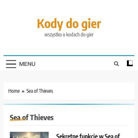
Skip
to
content
Kody do gier
wszystko o kodach do gier
MENU
Home
Sea of Thieves
Sea of Thieves
Sekretne funkcje w Sea of