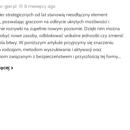
-gier.pl
8 miesięcy ago
ier strategicznych od lat stanowią nieodłączny element
, pozwalając graczom na odkrycie ukrytych możliwości i
nie rozrywki na zupełnie nowym poziomie. Dzięki nim można
obyć nowe zasoby, odblokować unikalne jednostki czy zmienić
ola bitwy. W poniższym artykule przyjrzymy się znaczeniu
h rodzajom, metodom wyszukiwania i aktywacji oraz
iom związanym z bezpieczeństwem i przyszłością tej formy…
ięcej