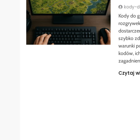
kody-do
Kody do g
rozgrywek
dostarcze
szybko zd
warunki p
kodów, ic
zagadnien
Czytaj w