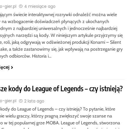
-gier.pl
4 miesiące ago
jącym świecie interaktywnej rozrywki odnaleźć można wiele
 na wzbogacenie doświadczeń płynących z ukochanych
ednym z najbardziej uniwersalnych i jednocześnie najbardziej
syjnych narzędzi są kody. W niniejszym artykule przyjrzymy się
e, roli, jaką odgrywają w odświeżonej produkcji Konami – Silent
make, a także zastanowimy się, jak wpływają na postrzeganie gry
nych odbiorców. Historia i…
ięcej
ze kody do League of Legends – czy istnieją?
-gier.pl
2 lata ago
kody do League of Legends – czy istnieją? To pytanie, które
bie wielu graczy, którzy pragną zwiększyć swoje szanse na
o w tej popularnej grze MOBA. League of Legends, stworzona