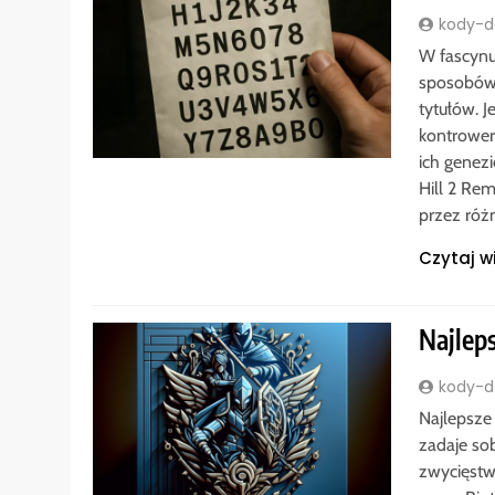
kody-do
W fascynu
sposobów
tytułów. J
kontrower
ich genezi
Hill 2 Re
przez róż
Czytaj w
Najleps
kody-do
Najlepsze 
zadaje so
zwycięstw