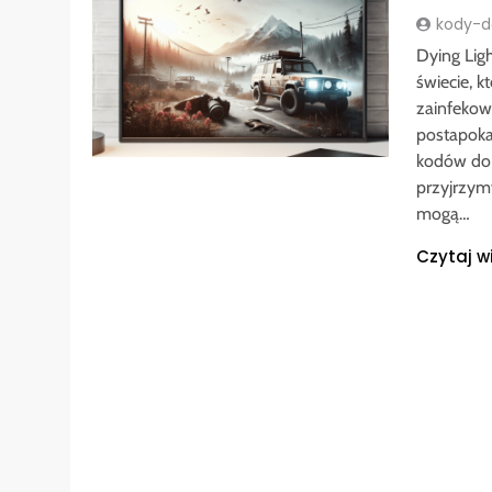
kody-do
Dying Ligh
świecie, k
zainfekow
postapokal
kodów do 
przyjrzymy
mogą…
Czytaj w