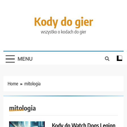
Skip
to
content
Kody do gier
wszystko o kodach do gier
MENU
Home
mitologia
mitologia
Kody do Watch Dogs Legion