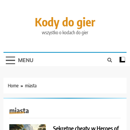
Skip
to
content
Kody do gier
wszystko o kodach do gier
MENU
Home
miasta
miasta
Sekretne cheaty w Heroes of