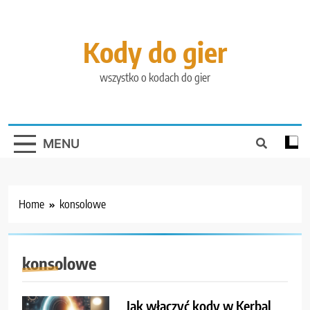
Skip
to
content
Kody do gier
wszystko o kodach do gier
MENU
Home
konsolowe
konsolowe
Jak włączyć kody w Kerbal