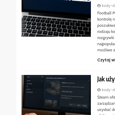
kody-do
Football 
kontrolę 
poszukiwa
rodzaju k
rozgrywki
najpopula
możliwe z
Czytaj w
Jak uż
kody-do
Steam ofe
zarządzan
uzyskać d