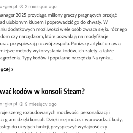
-gier.pl
2 miesiące ago
Manager 2025 przyciąga miliony graczy pragnących przejąć
nad ulubionym klubem i poprowadzić go do chwały. W
niu dodatkowych możliwości wiele osób zwraca się ku różnego
odom czy narzędziom, które pozwalają na modyfikacje
 oraz przyspieszają rozwój zespołu. Poniższy artykuł omawia
rniejsze metody wykorzystania kodów, ich zalety, a także
agrożenia. Typy kodów i popularne narzędzia Na rynku…
ięcej
ywać kodów w konsoli Steam?
-gier.pl
9 miesięcy ago
ruje szereg rozbudowanych możliwości personalizacji i
ia grami dzięki konsoli. Dzięki niej możesz wprowadzać kody,
ostęp do ukrytych funkcji, przyspieszyć wydajność czy