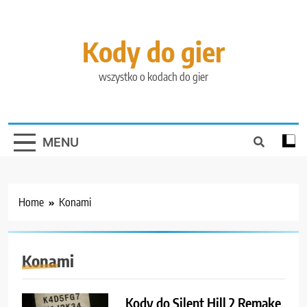
Skip
to
content
Kody do gier
wszystko o kodach do gier
MENU
Home
Konami
Konami
Kody do Silent Hill 2 Remake