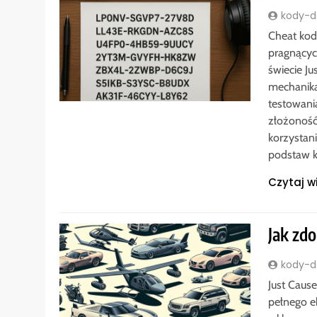
kody-do
Cheat kod
pragnącyc
świecie J
mechaniką
testowani
złożoność
korzystan
podstaw 
Czytaj w
Jak zd
kody-do
Just Cause
pełnego e