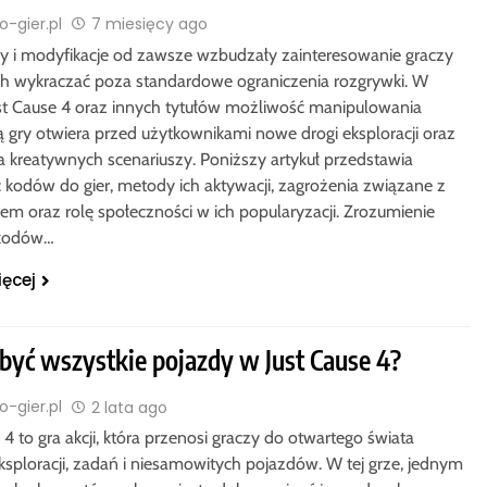
-gier.pl
7 miesięcy ago
y i modyfikacje od zawsze wzbudzały zainteresowanie graczy
h wykraczać poza standardowe ograniczenia rozgrywki. W
ust Cause 4 oraz innych tytułów możliwość manipulowania
 gry otwiera przed użytkownikami nowe drogi eksploracji oraz
a kreatywnych scenariuszy. Poniższy artykuł przedstawia
 kodów do gier, metody ich aktywacji, zagrożenia związane z
iem oraz rolę społeczności w ich popularyzacji. Zrozumienie
kodów…
ięcej
obyć wszystkie pojazdy w Just Cause 4?
-gier.pl
2 lata ago
 4 to gra akcji, która przenosi graczy do otwartego świata
ksploracji, zadań i niesamowitych pojazdów. W tej grze, jednym