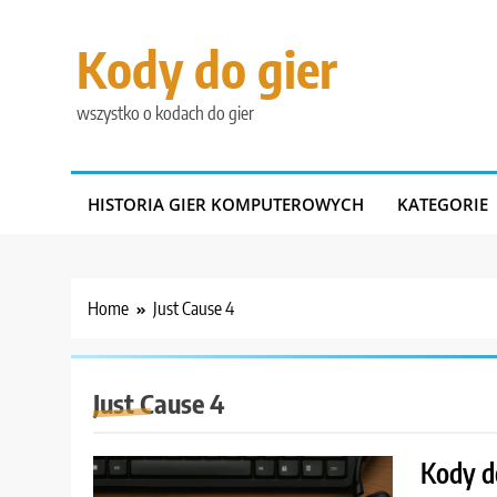
Skip
to
Kody do gier
content
wszystko o kodach do gier
HISTORIA GIER KOMPUTEROWYCH
KATEGORIE
Home
Just Cause 4
Just Cause 4
Kody d