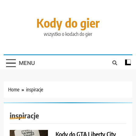
Skip
to
content
Kody do gier
wszystko o kodach do gier
MENU
Home
inspiracje
inspiracje
Kody do GTA Liberty City