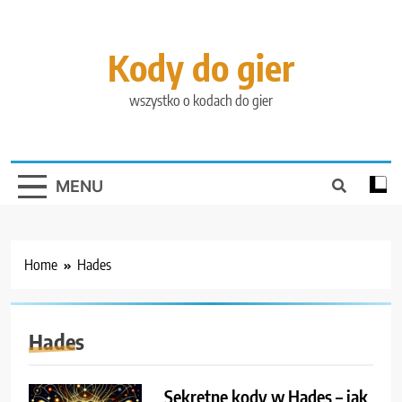
Skip
to
content
Kody do gier
wszystko o kodach do gier
MENU
Home
Hades
Hades
Sekretne kody w Hades – jak