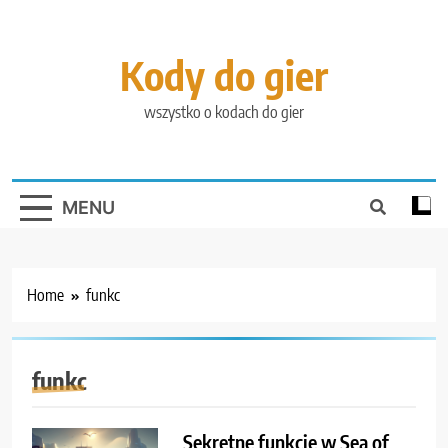
Skip
to
content
Kody do gier
wszystko o kodach do gier
MENU
Home
funkc
funkc
Sekretne funkcje w Sea of